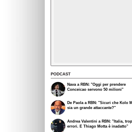
PODCAST
Nava a RBN: "Oggi per prendere
Conceicao servono 50 milioni"
De Paola a RBN: "Sicuri che Kolo 
sia un grande attaccante?"
Andrea Valentini a RBN: "Italia, tro
errori. E Thiago Motta è inadatto"