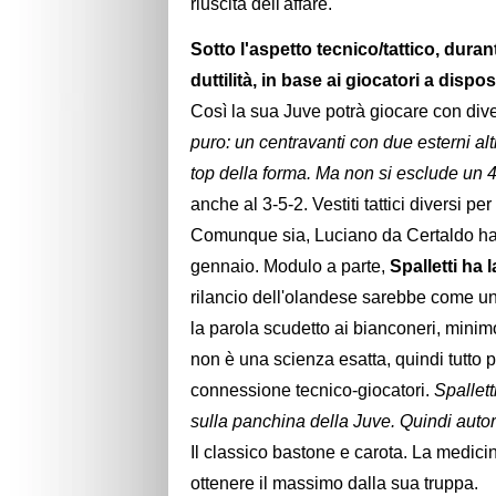
riuscita dell'affare.
Sotto l'aspetto tecnico/tattico, duran
duttilità, in base ai giocatori a dispo
Così la sua Juve potrà giocare con dive
puro: un centravanti con due esterni al
top della forma. Ma non si esclude un 4
anche al 3-5-2. Vestiti tattici diversi per
Comunque sia, Luciano da Certaldo ha 
gennaio. Modulo a parte,
Spalletti ha 
rilancio dell'olandese sarebbe come un 
la parola scudetto ai bianconeri, minimo
non è una scienza esatta, quindi tutto p
connessione tecnico-giocatori.
Spallett
sulla panchina della Juve. Quindi autor
Il classico bastone e carota. La medic
ottenere il massimo dalla sua truppa.