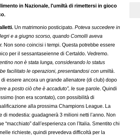
allimento in Nazionale, l'umiltà di rimettersi in gioco
co.
letti.
Un matrimonio posticipato.
Poteva succedere in
llegri e a giugno scorso, quando Comolli aveva
r.
Non sono coincisi i tempi. Questa potrebbe essere
cnico per il sessantaseienne di Certaldo. Vedremo.
uventino non è stata lunga, considerando lo status
bbe facilitato le operazioni, presentandosi con umiltà
.
e di essere ancora un grande allenatore (di club) dopo
ere a posto ciò che è accaduto”, l
e sue parole. Quindi
ssimo (non era scontato), con possibilità di
ualificazione alla prossima Champions League. La
 di modestia: guadagnerà 3 milioni netti l'anno. Non
e “macchiato” dall'esperienza con l'Italia. Smentito chi
le richieste, quindi prevedeva difficoltà per la