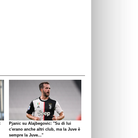
:
Pjanic su Alajbegovic: "Su di lui
c'erano anche altri club, ma la Juve è
sempre la Juve..."