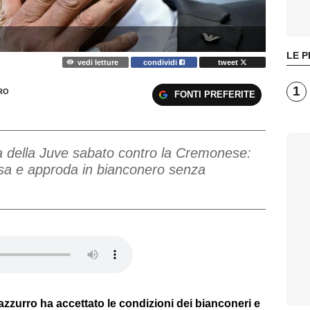
LE P
vedi letture
condividi
tweet
1
RO
FONTI PREFERITE
na della Juve sabato contro la Cremonese:
valsa e approda in bianconero senza
 azzurro ha accettato le condizioni dei bianconeri e