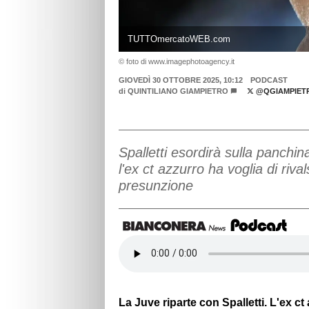
TUTTOmercatoWEB.com
© foto di www.imagephotoagency.it
GIOVEDÌ 30 OTTOBRE 2025, 10:12
PODCAST
di
QUINTILIANO GIAMPIETRO
@QGIAMPIET
Spalletti esordirà sulla panchi
l'ex ct azzurro ha voglia di ri
presunzione
La Juve riparte con Spalletti. L'ex ct