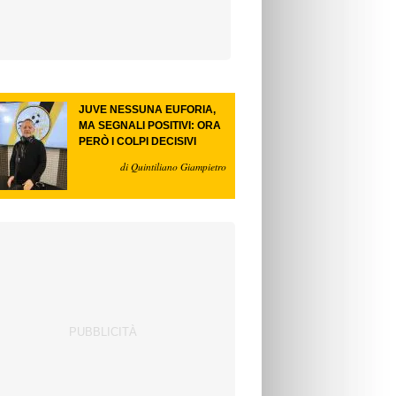
JUVE NESSUNA EUFORIA,
MA SEGNALI POSITIVI: ORA
PERÒ I COLPI DECISIVI
di Quintiliano Giampietro