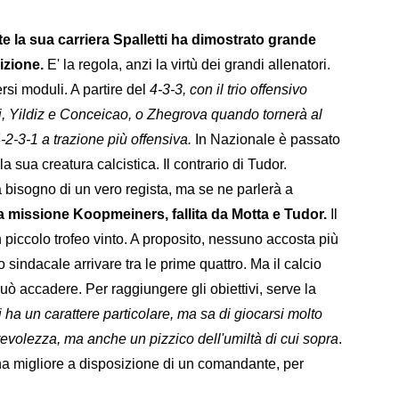
te la sua carriera Spalletti ha dimostrato grande
sizione.
E' la regola, anzi la virtù dei grandi allenatori.
rsi moduli. A partire del
4-3-3, con il trio offensivo
ti, Yildiz e Conceicao, o Zhegrova quando tornerà al
-2-3-1 a trazione più offensiva.
In Nazionale è passato
 la sua creatura calcistica. Il contrario di Tudor.
bisogno di un vero regista, ma se ne parlerà a
la missione Koopmeiners, fallita da Motta e Tudor.
Il
piccolo trofeo vinto. A proposito, nessuno accosta più
 sindacale arrivare tra le prime quattro. Ma il calcio
uò accadere. Per raggiungere gli obiettivi, serve la
i ha un carattere particolare, ma sa di giocarsi molto
evolezza, ma anche un pizzico dell'umiltà di cui sopra
.
ina migliore a disposizione di un comandante, per