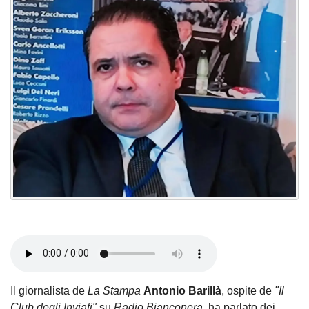
Il giornalista de
La Stampa
Antonio Barillà
, ospite de
"Il
Club degli Inviati"
su
Radio Bianconera
, ha parlato dei