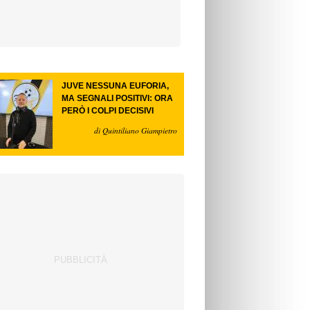
JUVE NESSUNA EUFORIA,
MA SEGNALI POSITIVI: ORA
PERÒ I COLPI DECISIVI
di Quintiliano Giampietro