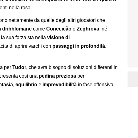
senti nella rosa.
ono nettamente da quelle degli altri giocatori che
n
dribblomane
come
Conceicão
o
Zeghrova
, né
: la sua forza sta nella
visione di
cità di aprire varchi con
passaggi in profondità
,
sa per
Tudor
, che avrà bisogno di soluzioni differenti in
presenta così una
pedina preziosa
per
ntasia
,
equilibrio
e
imprevedibilità
in fase offensiva.