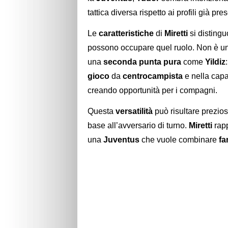
tattica diversa rispetto ai profili già pre
Le
caratteristiche
di
Miretti
si distingu
possono occupare quel ruolo. Non è u
una
seconda punta pura
come
Yildiz
gioco
da
centrocampista
e nella capa
creando opportunità per i compagni.
Questa
versatilità
può risultare prezio
base all’avversario di turno.
Miretti
rap
una
Juventus
che vuole combinare
fa