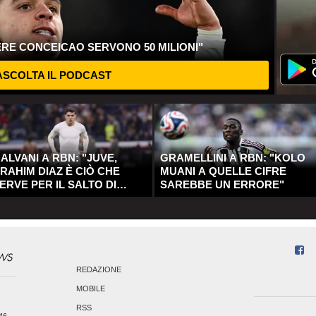
ERE CONCEICAO SERVONO 50 MILIONI"
SCOLTA IL PODCAST
ALVANI A RBN: "JUVE,
GRAMELLINI A RBN: "KOLO
RAHIM DIAZ È CIÒ CHE
MUANI A QUELLE CIFRE
ERVE PER IL SALTO DI
SAREBBE UN ERRORE"
UALITÀ"
REDAZIONE
MOBILE
RSS