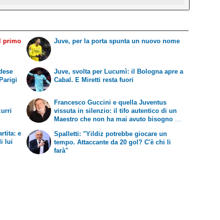
il primo
Juve, per la porta spunta un nuovo nome
adese
Juve, svolta per Lucumì: il Bologna apre a
Parigi
Cabal. E Miretti resta fuori
Francesco Guccini e quella Juventus
zurri
vissuta in silenzio: il tifo autentico di un
Maestro che non ha mai avuto bisogno di
esibirlo
rtita: e
Spalletti: "Yildiz potrebbe giocare un
i lui
tempo. Attaccante da 20 gol? C'è chi li
farà"