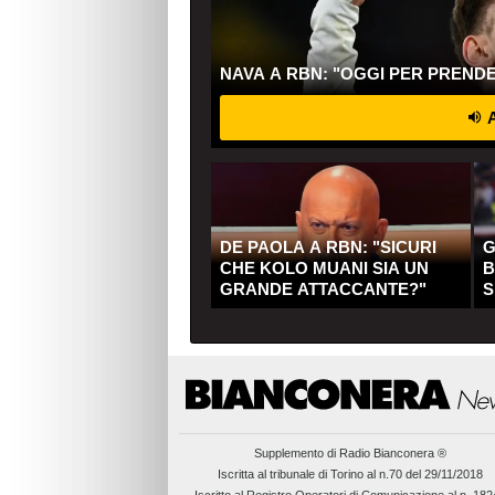
NAVA A RBN: "OGGI PER PREND
A
DE PAOLA A RBN: "SICURI
G
CHE KOLO MUANI SIA UN
B
GRANDE ATTACCANTE?"
S
Q
Supplemento di
Radio Bianconera ®
Iscritta al tribunale di Torino al n.70 del 29/11/2018