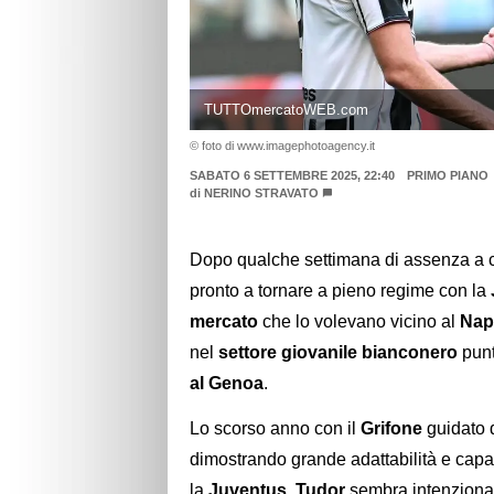
TUTTOmercatoWEB.com
© foto di www.imagephotoagency.it
SABATO 6 SETTEMBRE 2025, 22:40
PRIMO PIANO
di
NERINO STRAVATO
Dopo qualche settimana di assenza a 
pronto a tornare a pieno regime con la
mercato
che lo volevano vicino al
Nap
nel
settore giovanile bianconero
punt
al Genoa
.
Lo scorso anno con il
Grifone
guidato
dimostrando grande adattabilità e capaci
la
Juventus
,
Tudor
sembra intenzionato