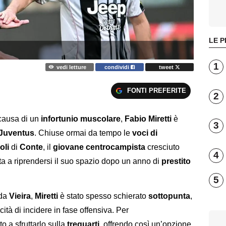
LE P
1
vedi letture
condividi
tweet
FONTI PREFERITE
2
causa di un
infortunio muscolare
,
Fabio Miretti
è
3
Juventus
. Chiuse ormai da tempo le
voci di
oli
di
Conte
, il
giovane centrocampista
cresciuto
4
a a riprendersi il suo spazio dopo un anno di
prestito
5
 da
Vieira
,
Miretti
è stato spesso schierato
sottopunta
,
tà di incidere in fase offensiva. Per
 a sfruttarlo sulla
trequarti
, offrendo così un’opzione