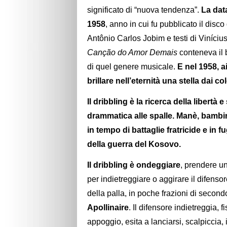
significato di “nuova tendenza”.
La data
1958
, anno in cui fu pubblicato il dis
Antônio Carlos Jobim e testi di Viníciu
Canção do Amor Demais
conteneva il
di quel genere musicale.
E nel 1958, a
brillare nell’eternità una stella dai 
Il dribbling è la ricerca della libertà
drammatica alle spalle. Manè, bambin
in tempo di battaglie fratricide e in 
della guerra del Kosovo.
Il dribbling è ondeggiare
, prendere u
per indietreggiare o aggirare il difensor
della palla, in poche frazioni di secon
Apollinaire
. Il difensore indietreggia, 
appoggio, esita a lanciarsi, scalpiccia,