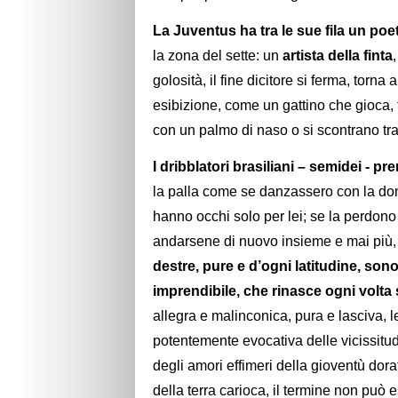
La Juventus ha tra le sue fila un poe
la zona del sette: un
artista della finta
golosità, il fine dicitore si ferma, torna
esibizione, come un gattino che gioca, 
con un palmo di naso o si scontrano tra lo
I dribblatori brasiliani – semidei - p
la palla come se danzassero con la do
hanno occhi solo per lei; se la perdono
andarsene di nuovo insieme e mai più,
destre, pure e d’ogni latitudine, so
imprendibile, che rinasce ogni volta
allegra e malinconica, pura e lasciva
potentemente evocativa delle vicissitudi
degli amori effimeri della gioventù dor
della terra carioca, il termine non può 