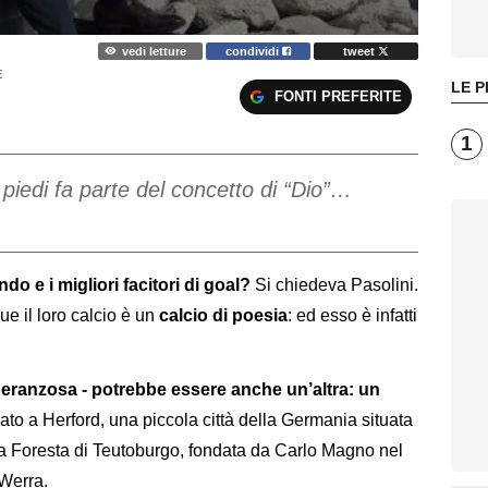
vedi letture
condividi
tweet
E
LE P
FONTI PREFERITE
1
piedi fa parte del concetto di “Dio”…
do e i migliori facitori di goal?
Si chiedeva Pasolini.
ue il loro calcio è un
calcio di poesia
: ed esso è infatti
speranzosa - potrebbe essere anche un’altra: un
nato a Herford, una piccola città della Germania situata
lla Foresta di Teutoburgo, fondata da Carlo Magno nel
 Werra.