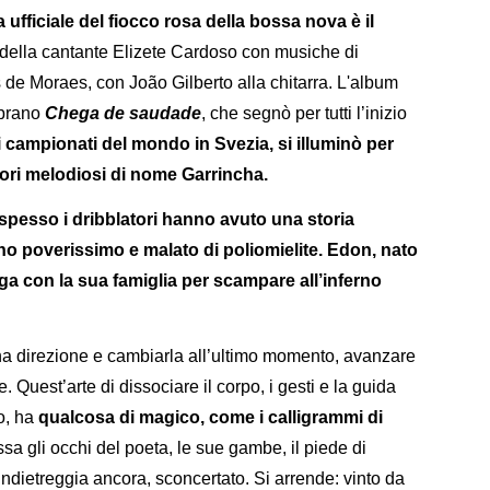
 ufficiale del fiocco rosa della bossa nova è il
co della cantante Elizete Cardoso con musiche di
s de Moraes, con João Gilberto alla chitarra. L'album
 brano
Chega de saudade
, che segnò per tutti l’inizio
i campionati del mondo in Svezia, si illuminò per
colori melodiosi di nome Garrincha.
 e spesso i dribblatori hanno avuto una storia
o poverissimo e malato di poliomielite. Edon, nato
fuga con la sua famiglia per scampare all’inferno
na direzione e cambiarla all’ultimo momento, avanzare
e. Quest’arte di dissociare il corpo, i gesti e la guida
do, ha
qualcosa di magico, come i calligrammi di
fissa gli occhi del poeta, le sue gambe, il piede di
 indietreggia ancora, sconcertato. Si arrende: vinto da