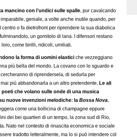
ta mancino con l’undici sulle spalle
, pur cavalcando
, imparabile, geniale, a volte anche inutile quando, per
 al centro o fa dietrofront per riprendere la sua diabolica
fulminandolo, un gomitolo di lana. I difensori restano
ro, come birilli, ridicoli, umiliati.
rendono la forma di uomini elastici
che vezzeggiano
nna più bella del mondo. La covano con lo sguardo e
 cercheranno di riprendersela, di sedurla per
 mai più abbandonarla a un altro pretendente.
Le ali
no poeti che volano sulle onde di una musica
 su nuove invenzioni melodiche: la
Bossa Nova
,
, leggera come una bollicina di champagne eppure
ni dei bei quartieri di un tempo, la zona sud di Rio,
ata. Nato nel contesto di rinascita economica e sociale
essere tradotto letteralmente, ma lo si può intendere col