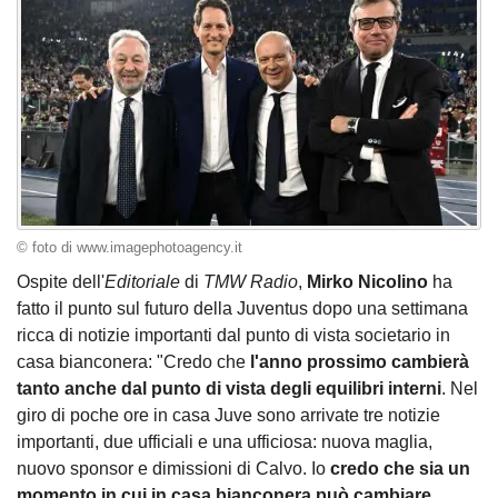
© foto di www.imagephotoagency.it
Ospite dell'
Editoriale
di
TMW Radio
,
Mirko Nicolino
ha
fatto il punto sul futuro della Juventus dopo una settimana
ricca di notizie importanti dal punto di vista societario in
casa bianconera: "Credo che
l'anno prossimo cambierà
tanto anche dal punto di vista degli equilibri interni
. Nel
giro di poche ore in casa Juve sono arrivate tre notizie
importanti, due ufficiali e una ufficiosa: nuova maglia,
nuovo sponsor e dimissioni di Calvo. Io
credo che sia un
momento in cui in casa bianconera può cambiare