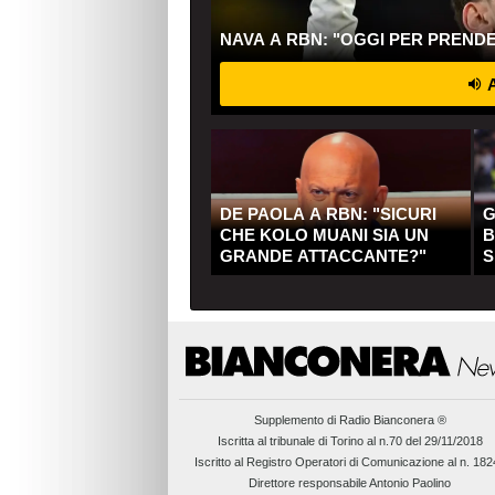
NAVA A RBN: "OGGI PER PREND
A
DE PAOLA A RBN: "SICURI
G
CHE KOLO MUANI SIA UN
B
GRANDE ATTACCANTE?"
S
Q
Supplemento di
Radio Bianconera ®
Iscritta al tribunale di Torino al n.70 del 29/11/2018
Iscritto al Registro Operatori di Comunicazione al n. 18
Direttore responsabile Antonio Paolino