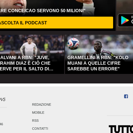
ERE CONCEICAO SERVONO 50 MILIONI"
SCOLTA IL PODCAST
ALVANI A RBN: "JUVE,
GRAMELLINI A RBN: "KOLO
RAHIM DIAZ È CIÒ CHE
MUANI A QUELLE CIFRE
ERVE PER IL SALTO DI
SAREBBE UN ERRORE"
UALITÀ"
REDAZIONE
MOBILE
RSS
246
CONTATTI