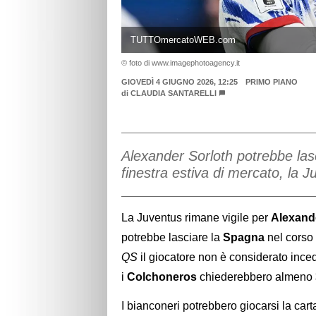
TUTTOmercatoWEB.com
© foto di www.imagephotoagency.it
GIOVEDÌ 4 GIUGNO 2026, 12:25
PRIMO PIANO
di
CLAUDIA SANTARELLI
Alexander Sorloth potrebbe lasc
finestra estiva di mercato, la Ju
La Juventus rimane vigile per
Alexand
potrebbe lasciare la
Spagna
nel corso 
QS
il giocatore non è considerato ince
i
Colchoneros
chiederebbero almeno
I bianconeri potrebbero giocarsi la car