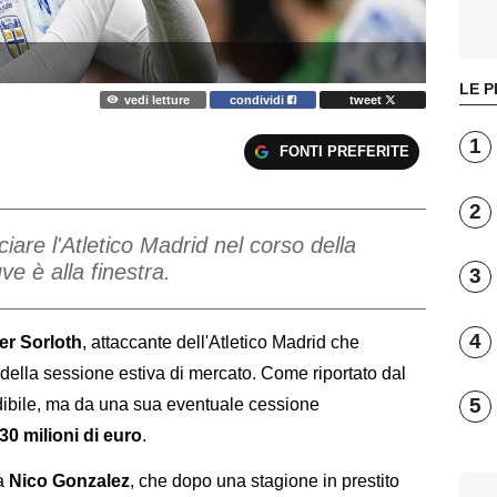
LE P
vedi letture
condividi
tweet
1
FONTI PREFERITE
2
iare l'Atletico Madrid nel corso della
ve è alla finestra.
3
4
er Sorloth
, attaccante dell'Atletico Madrid che
della sessione estiva di mercato. Come riportato dal
5
dibile, ma da una sua eventuale cessione
30 milioni di euro
.
ta
Nico Gonzalez
, che dopo una stagione in prestito