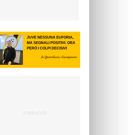
JUVE NESSUNA EUFORIA,
MA SEGNALI POSITIVI: ORA
PERÒ I COLPI DECISIVI
di Quintiliano Giampietro