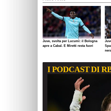
Juve, svolta per Lucumì: il Bologna
Juve
apre a Cabal. E Miretti resta fuori
Spal
ner
I PODCAST DI R