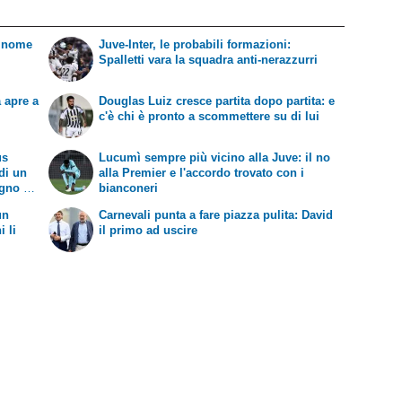
o nome
Juve-Inter, le probabili formazioni:
Spalletti vara la squadra anti-nerazzurri
 apre a
Douglas Luiz cresce partita dopo partita: e
c'è chi è pronto a scommettere su di lui
us
Lucumì sempre più vicino alla Juve: il no
 di un
alla Premier e l'accordo trovato con i
gno di
bianconeri
un
Carnevali punta a fare piazza pulita: David
i li
il primo ad uscire