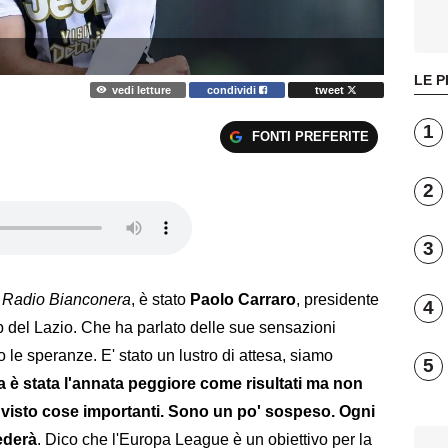
LE P
vedi letture
condividi
tweet
1
FONTI PREFERITE
2
3
i
Radio Bianconera
, è stato
Paolo Carraro
, presidente
4
 del Lazio. Che ha parlato delle sue sensazioni
 le speranze. E' stato un lustro di attesa, siamo
5
 è stata l'annata peggiore come risultati ma non
visto cose importanti. Sono un po' sospeso. Ogni
ederà
. Dico che l'Europa League è un obiettivo per la