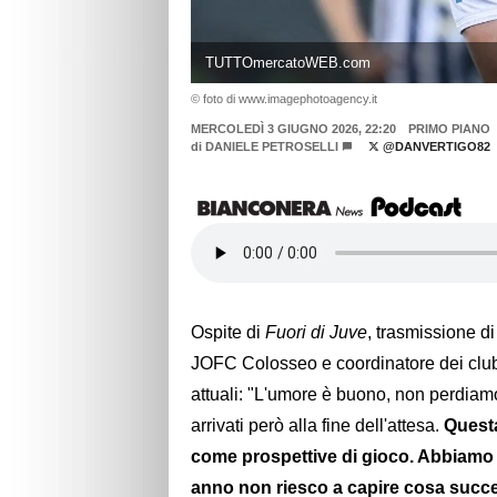
TUTTOmercatoWEB.com
© foto di www.imagephotoagency.it
MERCOLEDÌ 3 GIUGNO 2026, 22:20
PRIMO PIANO
di
DANIELE PETROSELLI
@DANVERTIGO82
Ospite di
Fuori di Juve
, trasmissione d
JOFC Colosseo e coordinatore dei club
attuali: "L'umore è buono, non perdiamo
arrivati però alla fine dell'attesa.
Questa
come prospettive di gioco. Abbiamo 
anno non riesco a capire cosa succ