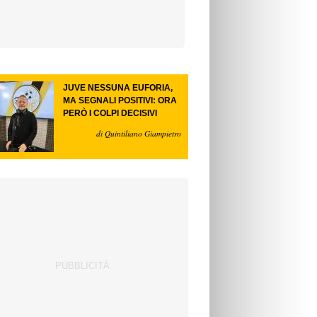
JUVE NESSUNA EUFORIA,
MA SEGNALI POSITIVI: ORA
PERÒ I COLPI DECISIVI
di Quintiliano Giampietro