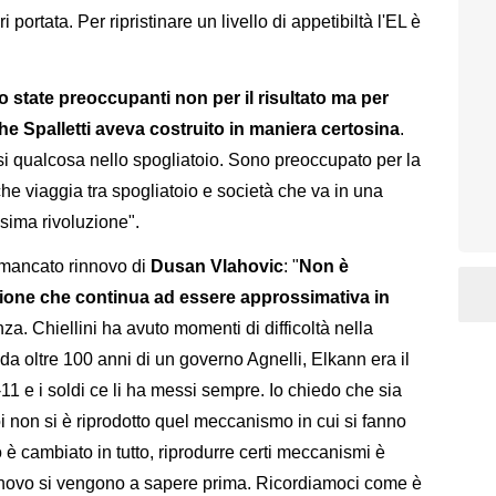
ortata. Per ripristinare un livello di appetibiltà l'EL è
o state preoccupanti non per il risultato ma per
he Spalletti aveva costruito in maniera certosina
.
si qualcosa nello spogliatoio. Sono preoccupato per la
he viaggia tra spogliatoio e società che va in una
sima rivoluzione".
 mancato rinnovo di
Dusan Vlahovic
: "
Non è
ione che continua ad essere approssimativa in
a. Chiellini ha avuto momenti di difficoltà nella
a oltre 100 anni di un governo Agnelli, Elkann era il
11 e i soldi ce li ha messi sempre. Io chiedo che sia
oi non si è riprodotto quel meccanismo in cui si fanno
o è cambiato in tutto, riprodurre certi meccanismi è
innovo si vengono a sapere prima. Ricordiamoci come è