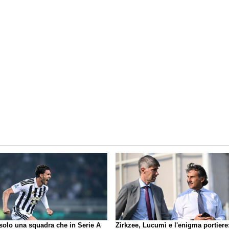
 solo una squadra che in Serie A
Zirkzee, Lucumì e l'enigma portiere