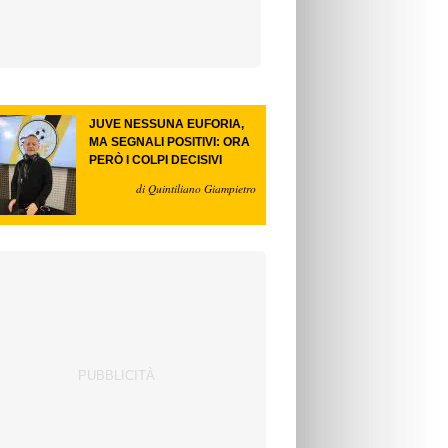
JUVE NESSUNA EUFORIA,
MA SEGNALI POSITIVI: ORA
PERÒ I COLPI DECISIVI
di Quintiliano Giampietro