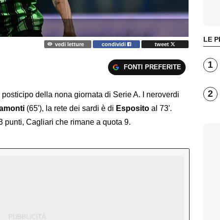
LE P
vedi letture
condividi
tweet
1
FONTI PREFERITE
2
posticipo della nona giornata di Serie A. I neroverdi
amonti
(65'), la rete dei sardi è di
Esposito
al 73'.
 punti, Cagliari che rimane a quota 9.