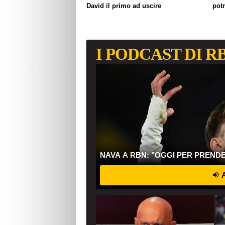
David il primo ad uscire
pot
I PODCAST DI R
NAVA A RBN: "OGGI PER PREND
A