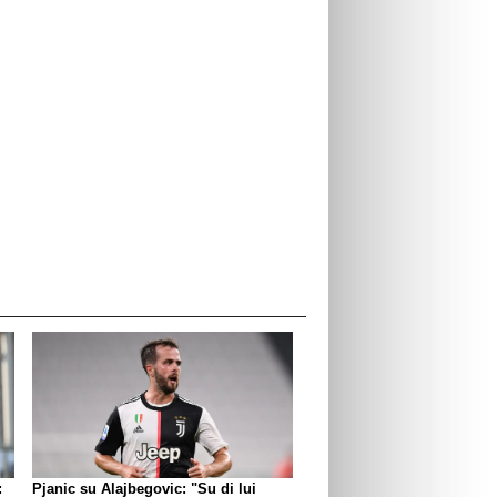
:
Pjanic su Alajbegovic: "Su di lui