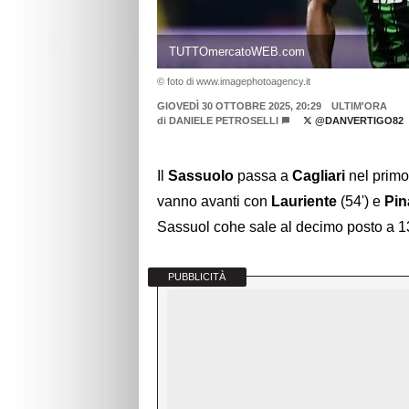
TUTTOmercatoWEB.com
© foto di www.imagephotoagency.it
GIOVEDÌ 30 OTTOBRE 2025, 20:29
ULTIM'ORA
di
DANIELE PETROSELLI
@DANVERTIGO82
Il
Sassuolo
passa a
Cagliari
nel primo 
vanno avanti con
Lauriente
(54') e
Pin
Sassuol cohe sale al decimo posto a 13
PUBBLICITÀ