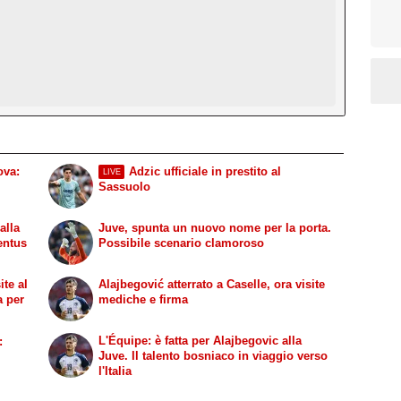
ova:
Adzic ufficiale in prestito al
LIVE
Sassuolo
alla
Juve, spunta un nuovo nome per la porta.
entus
Possibile scenario clamoroso
ite al
Alajbegović atterrato a Caselle, ora visite
a per
mediche e firma
L'Équipe: è fatta per Alajbegovic alla
:
Juve. Il talento bosniaco in viaggio verso
l'Italia