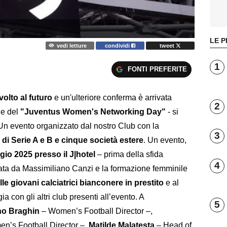
LE P
vedi letture
condividi
tweet
1
FONTI PREFERITE
volto al futuro
e un'ulteriore conferma è arrivata
2
ne del
"Juventus Women's Networking Day"
- si
- Un evento organizzato dal nostro Club con la
3
e di Serie A e B e cinque società estere
. Un evento,
io 2025 presso il J|hotel
– prima della sfida
4
enata da Massimiliano Canzi e la formazione femminile
le giovani calciatrici bianconere in prestito
e al
ia con gli altri club presenti all’evento. A
5
no Braghin
– Women’s Football Director –,
’s Football Director –,
Matilde Malatesta
– Head of