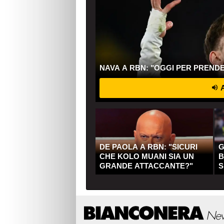
NAVA A RBN: "OGGI PER PREND
A
DE PAOLA A RBN: "SICURI
G
CHE KOLO MUANI SIA UN
B
GRANDE ATTACCANTE?"
S
Q