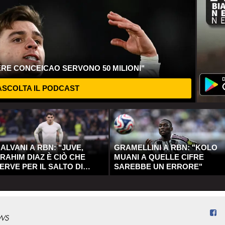
ERE CONCEICAO SERVONO 50 MILIONI"
SCOLTA IL PODCAST
ALVANI A RBN: "JUVE,
GRAMELLINI A RBN: "KOLO
RAHIM DIAZ È CIÒ CHE
MUANI A QUELLE CIFRE
ERVE PER IL SALTO DI
SAREBBE UN ERRORE"
UALITÀ"