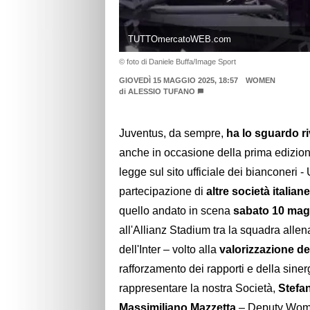
TUTTOmercatoWEB.com
© foto di Daniele Buffa/Image Sport
GIOVEDÌ 15 MAGGIO 2025, 18:57
WOMEN
di
ALESSIO TUFANO
Juventus, da sempre,
ha lo sguardo ri
anche in occasione della prima edizio
legge sul sito ufficiale dei bianconeri 
partecipazione di
altre società italian
quello andato in scena
sabato 10 magg
all'Allianz Stadium tra la squadra all
dell'Inter – volto alla
valorizzazione del
rafforzamento dei rapporti e della sinerg
rappresentare la nostra Società,
Stefa
Massimiliano Mazzetta
– Deputy Women