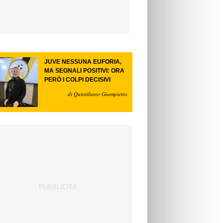
JUVE NESSUNA EUFORIA,
MA SEGNALI POSITIVI: ORA
PERÒ I COLPI DECISIVI
di Quintiliano Giampietro