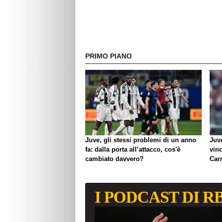
PRIMO PIANO
Juve, gli stessi problemi di un anno
Juv
fa: dalla porta all’attacco, cos'è
vinc
cambiato davvero?
Car
lavo
I PODCAST DI R