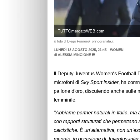
TUTTOmercatoWEB.com
© foto di Diego Fornero/Torinogranata.it
LUNEDÌ 18 AGOSTO 2025, 21:45
WOMEN
di
ALESSIA MINGIONE
Il Deputy Juventus Women‘s Football D
microfoni di
Sky Sport Insider
, ha comm
pallone d'oro, discutendo anche sulle no
femminile.
''Abbiamo partner naturali in Italia, ma
con rapporti strutturati che permettano 
calcistiche. È un’alternativa, non un’e
maggio, in occasione di Juventus-Inter 