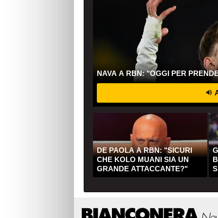
NAVA A RBN: "OGGI PER PREND
A
DE PAOLA A RBN: "SICURI
G
CHE KOLO MUANI SIA UN
B
GRANDE ATTACCANTE?"
S
Q