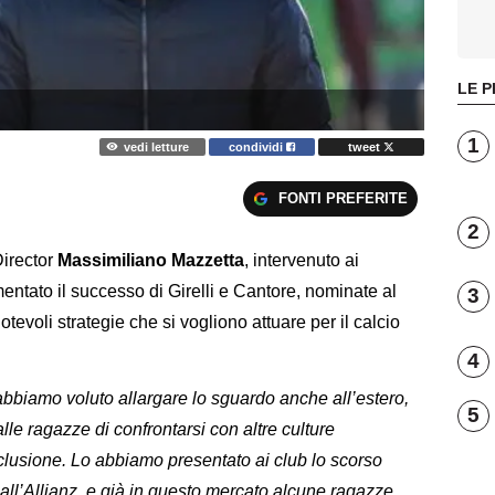
LE P
1
vedi letture
condividi
tweet
FONTI PREFERITE
2
irector
Massimiliano Mazzetta
, intervenuto ai
entato il successo di Girelli e Cantore, nominate al
3
tevoli strategie che si vogliono attuare per il calcio
4
 abbiamo voluto allargare lo sguardo anche all’estero,
5
alle ragazze di confrontarsi con altre culture
sclusione. Lo abbiamo presentato ai club lo scorso
all’Allianz, e già in questo mercato alcune ragazze