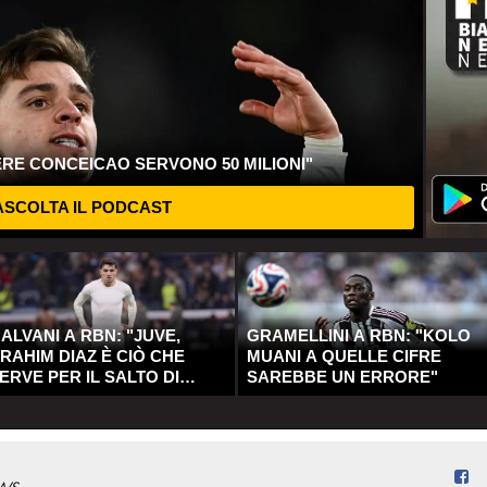
ERE CONCEICAO SERVONO 50 MILIONI"
SCOLTA IL PODCAST
ALVANI A RBN: "JUVE,
GRAMELLINI A RBN: "KOLO
RAHIM DIAZ È CIÒ CHE
MUANI A QUELLE CIFRE
ERVE PER IL SALTO DI
SAREBBE UN ERRORE"
UALITÀ"