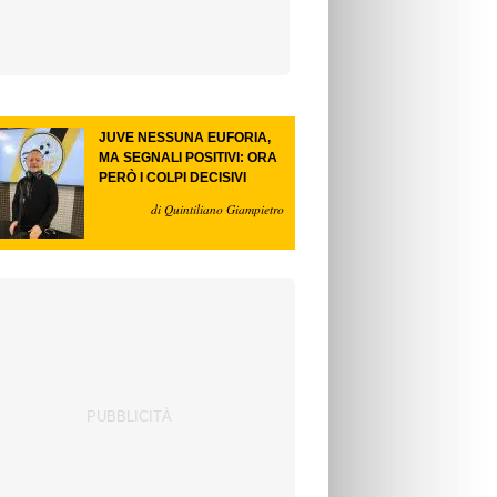
JUVE NESSUNA EUFORIA,
MA SEGNALI POSITIVI: ORA
PERÒ I COLPI DECISIVI
di Quintiliano Giampietro