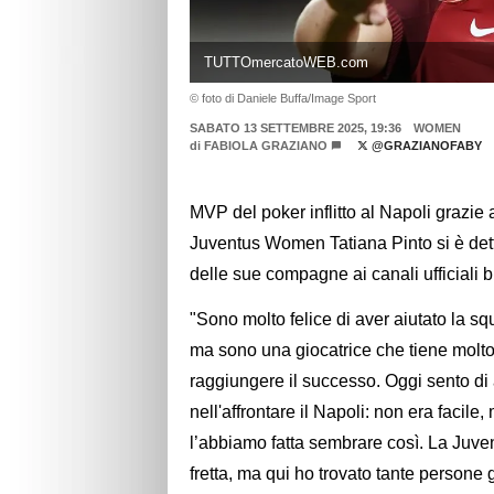
TUTTOmercatoWEB.com
© foto di Daniele Buffa/Image Sport
SABATO 13 SETTEMBRE 2025, 19:36
WOMEN
di
FABIOLA GRAZIANO
@GRAZIANOFABY
MVP del poker inflitto al Napoli grazie 
Juventus Women Tatiana Pinto si è detta
delle sue compagne ai canali ufficiali b
"Sono molto felice di aver aiutato la sq
ma sono una giocatrice che tiene molto 
raggiungere il successo. Oggi sento di 
nell'affrontare il Napoli: non era facil
l’abbiamo fatta sembrare così. La Juven
fretta, ma qui ho trovato tante persone 