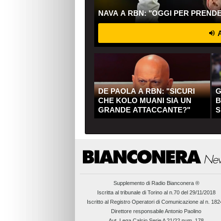
NAVA A RBN: "OGGI PER PREND
A
DE PAOLA A RBN: "SICURI
G
CHE KOLO MUANI SIA UN
B
GRANDE ATTACCANTE?"
S
Q
Supplemento di
Radio Bianconera ®
Iscritta al tribunale di Torino al n.70 del 29/11/2018
Iscritto al Registro Operatori di Comunicazione al n. 18
Direttore responsabile Antonio Paolino
Aut. Lega Calcio Serie A 21/22 num. 178