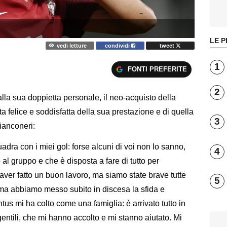
LE P
vedi letture
condividi
tweet
1
FONTI PREFERITE
2
alla sua doppietta personale, il neo-acquisto della
 felice e soddisfatta della sua prestazione e di quella
3
ianconeri:
uadra con i miei gol: forse alcuni di voi non lo sanno,
4
al gruppo e che è disposta a fare di tutto per
aver fatto un buon lavoro, ma siamo state brave tutte
5
e, ma abbiamo messo subito in discesa la sfida e
tus mi ha colto come una famiglia: è arrivato tutto in
gentili, che mi hanno accolto e mi stanno aiutato. Mi