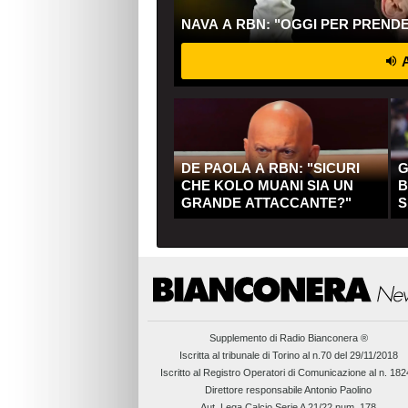
NAVA A RBN: "OGGI PER PREND
A
DE PAOLA A RBN: "SICURI
G
CHE KOLO MUANI SIA UN
B
GRANDE ATTACCANTE?"
S
Q
Supplemento di
Radio Bianconera ®
Iscritta al tribunale di Torino al n.70 del 29/11/2018
Iscritto al Registro Operatori di Comunicazione al n. 18
Direttore responsabile Antonio Paolino
Aut. Lega Calcio Serie A 21/22 num. 178