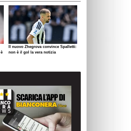
Il nuovo Zhegrova convince Spalletti:
 è
non è il gol la vera notizia