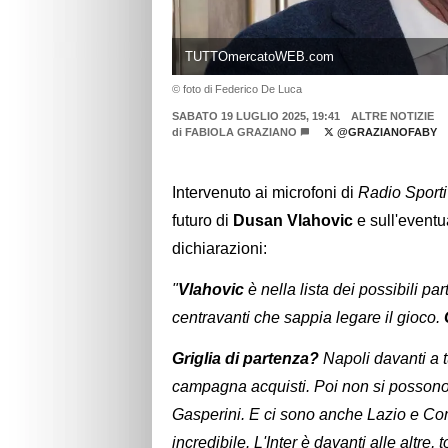
TUTTOmercatoWEB.com
© foto di Federico De Luca
SABATO 19 LUGLIO 2025, 19:41
ALTRE NOTIZIE
di
FABIOLA GRAZIANO
@GRAZIANOFABY
Intervenuto ai microfoni di
Radio Sport
futuro di
Dusan Vlahovic
e sull'eventu
dichiarazioni:
"
Vlahovic
è nella lista dei possibili pa
centravanti che sappia legare il gioco.
Griglia di partenza?
Napoli davanti a t
campagna acquisti. Poi non si possono 
Gasperini. E ci sono anche Lazio e Co
incredibile. L'Inter è davanti alle altre, t