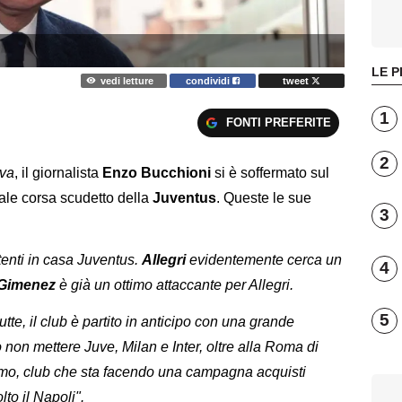
LE P
vedi letture
condividi
tweet
1
FONTI PREFERITE
2
iva
, il giornalista
Enzo Bucchioni
si è soffermato sul
ale corsa scudetto della
Juventus
. Queste le sue
3
rtenti in casa Juventus.
Allegri
evidentemente cerca un
4
Gimenez
è già un ottimo attaccante per Allegri.
5
utte, il club è partito in anticipo con una grande
non mettere Juve, Milan e Inter, oltre alla Roma di
mo, club che sta facendo una campagna acquisti
olto il Napoli".