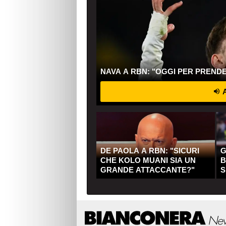
NAVA A RBN: "OGGI PER PREND
A
DE PAOLA A RBN: "SICURI
G
CHE KOLO MUANI SIA UN
B
GRANDE ATTACCANTE?"
S
Q