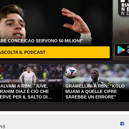
ERE CONCEICAO SERVONO 50 MILIONI"
SCOLTA IL PODCAST
ALVANI A RBN: "JUVE,
GRAMELLINI A RBN: "KOLO
RAHIM DIAZ È CIÒ CHE
MUANI A QUELLE CIFRE
ERVE PER IL SALTO DI
SAREBBE UN ERRORE"
UALITÀ"