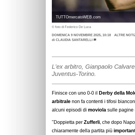
TUTTOmercatoWEB.com
© foto di Federico De Luca
DOMENICA 9 NOVEMBRE 2025, 10:18
ALTRE NOTI
di
CLAUDIA SANTARELLI
L'ex arbitro, Gianpaolo Calvarese
Juventus-Torino.
Finisce con uno 0-0 il
Derby della Mol
arbitrale
non fa contenti i tifosi biancon
alcuni episodi di
moviola
sulle pagine
"Doppietta per
Zufferli
, che dopo Napol
chiaramente della partita più
importan