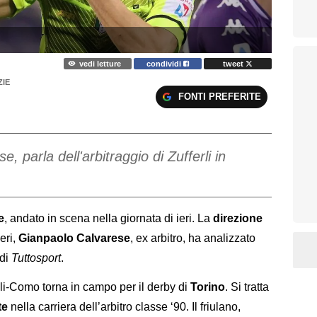
vedi letture
condividi
tweet
ZIE
FONTI PREFERITE
, parla dell'arbitraggio di Zufferli in
e
, andato in scena nella giornata di ieri. La
direzione
eri,
Gianpaolo
Calvarese
, ex arbitro, ha analizzato
 di
Tuttosport
.
i-Como torna in campo per il derby di
Torino
. Si tratta
te
nella carriera dell’arbitro classe ‘90. Il friulano,