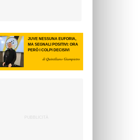
JUVE NESSUNA EUFORIA,
MA SEGNALI POSITIVI: ORA
PERÒ I COLPI DECISIVI
di Quintiliano Giampietro