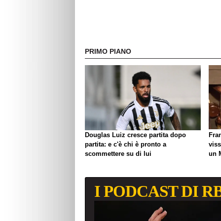
PRIMO PIANO
Douglas Luiz cresce partita dopo
Fra
partita: e c'è chi è pronto a
viss
scommettere su di lui
un 
biso
I PODCAST DI R