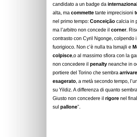
candidato a un badge da
internaziona
alta, ma
commette
tante imprecisioni
nel primo tempo:
Conceição
calcia in 
ma l’arbitro non concede il
corner
. Ri
contrasto con Cyril Ngonge, colpendo il
fuorigioco. Non c’è nulla tra Ismajli e
M
colpisce
,o al massimo sfiora con la ga
non concedere il
penalty
neanche in occ
portiere del Torino che sembra
arrivar
esagerato
, a metà secondo tempo, l’uni
su Yildiz. A differenza di quanto sembra 
Giusto non concedere il
rigore
nel final
sul
pallone
".