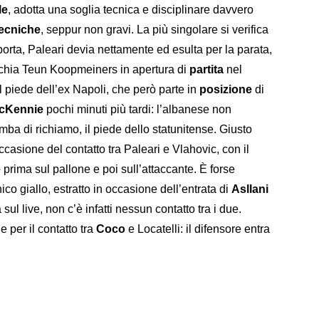
le
, adotta una soglia tecnica e disciplinare davvero
tecniche
, seppur non gravi. La più singolare si verifica
porta, Paleari devia nettamente ed esulta per la parata,
schia Teun Koopmeiners in apertura di
partita
nel
 piede dell’ex Napoli, che però parte in
posizione
di
cKennie
pochi minuti più tardi: l’albanese non
mba di richiamo, il piede dello statunitense. Giusto
asione del contatto tra Paleari e Vlahovic, con il
e
prima sul pallone e poi sull’attaccante. È forse
co giallo, estratto in occasione dell’entrata di
Asllani
sul live, non c’è infatti nessun contatto tra i due.
e per il contatto tra
Coco
e Locatelli: il difensore entra