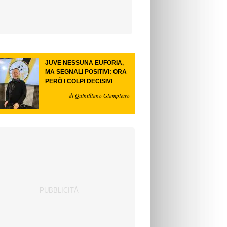
JUVE NESSUNA EUFORIA,
MA SEGNALI POSITIVI: ORA
PERÒ I COLPI DECISIVI
di Quintiliano Giampietro