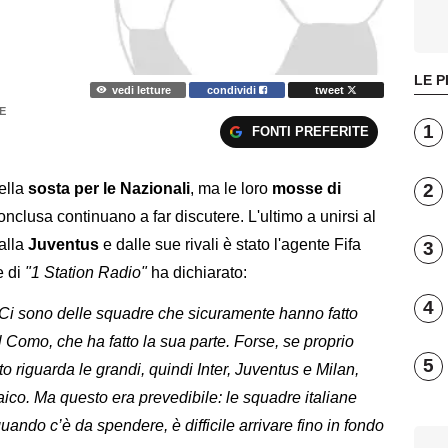
LE P
vedi letture
condividi
tweet
E
1
FONTI PREFERITE
2
della
sosta per le Nazionali
, ma le loro
mosse di
nclusa continuano a far discutere. L'ultimo a unirsi al
dalla
Juventus
e dalle sue rivali è stato l'agente Fifa
3
e di
"1 Station Radio"
ha dichiarato:
4
 Ci sono delle squadre che sicuramente hanno fatto
l Como, che ha fatto la sua parte. Forse, se proprio
5
o riguarda le grandi, quindi Inter, Juventus e Milan,
co. Ma questo era prevedibile: le squadre italiane
ando c’è da spendere, è difficile arrivare fino in fondo