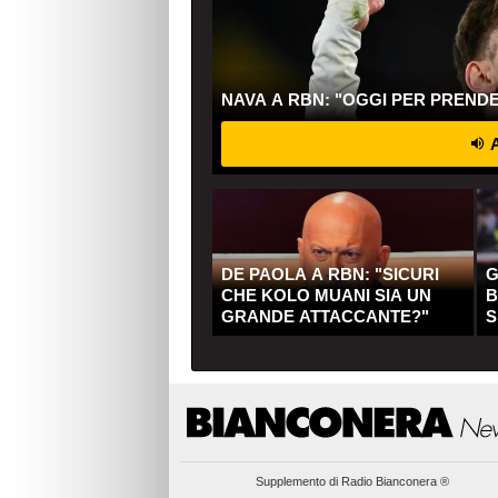
NAVA A RBN: "OGGI PER PREND
A
DE PAOLA A RBN: "SICURI
G
CHE KOLO MUANI SIA UN
B
GRANDE ATTACCANTE?"
S
Q
Supplemento di
Radio Bianconera ®