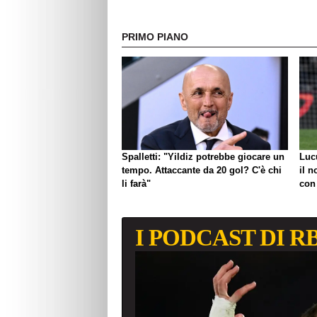
PRIMO PIANO
Spalletti: "Yildiz potrebbe giocare un
Luc
tempo. Attaccante da 20 gol? C'è chi
il n
li farà"
con
I PODCAST DI R