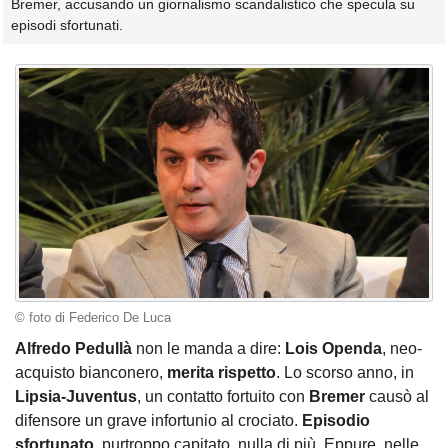
Bremer, accusando un giornalismo scandalistico che specula su
episodi sfortunati.
© foto di Federico De Luca
Alfredo Pedullà
non le manda a dire:
Lois Openda
, neo-
acquisto bianconero,
merita rispetto
. Lo scorso anno, in
Lipsia-Juventus
, un contatto fortuito con
Bremer
causò al
difensore un grave infortunio al crociato.
Episodio
sfortunato
, purtroppo capitato, nulla di più. Eppure, nelle