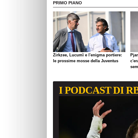
PRIMO PIANO
Zirkzee, Lucumì e l'enigma portiere:
Pjan
le prossime mosse della Juventus
c'er
semp
I PODCAST DI R