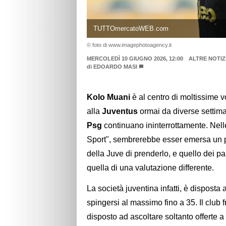
TUTTOmercatoWEB.com
© foto di www.imagephotoagency.it
MERCOLEDÌ 10 GIUGNO 2026, 12:00
ALTRE NOTIZ
di
EDOARDO MASI
Kolo Muani
è al centro di moltissime v
alla
Juventus
ormai da diverse settimane
Psg
continuano ininterrottamente. Nelle
Sport", sembrerebbe esser emersa un po'
della Juve di prenderlo, e quello dei p
quella di una valutazione differente.
La società juventina infatti, è disposta a
spingersi al massimo fino a 35. Il cl
disposto ad ascoltare soltanto offerte a