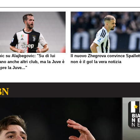
ic su Alajbegovic: "Su di lui
Il nuovo Zhegrova convince Spallett
ano anche altri club, ma la Juve è
non è il gol la vera notizia
re la Juve..."
BN