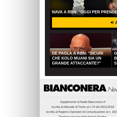
NAVA A RBN: "OGGI PER PREND
A
DE PAOLA A RBN: "SICURI
G
CHE KOLO MUANI SIA UN
B
GRANDE ATTACCANTE?"
S
Q
Supplemento di
Radio Bianconera ®
Iscritta al tribunale di Torino al n.70 del 29/11/2018
Iscritto al Registro Operatori di Comunicazione al n. 18
Direttore responsabile Antonio Paolino