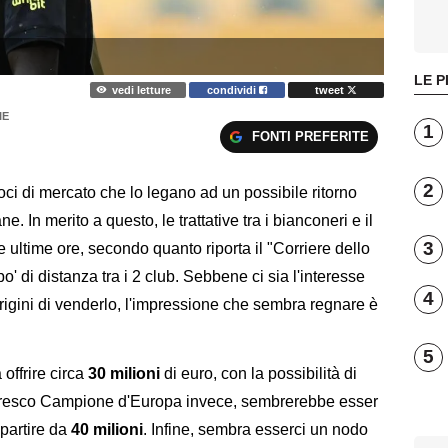
LE P
vedi letture
condividi
tweet
IE
1
FONTI PREFERITE
2
oci di mercato che lo legano ad un possibile ritorno
. In merito a questo, le trattative tra i bianconeri e il
3
 ultime ore, secondo quanto riporta il "Corriere dello
 di distanza tra i 2 club. Sebbene ci sia l'interesse
4
arigini di venderlo, l'impressione che sembra regnare è
5
 offrire circa
30 milioni
di euro, con la possibilità di
ub fresco Campione d'Europa invece, sembrerebbe esser
 partire da
40 milioni
. Infine, sembra esserci un nodo