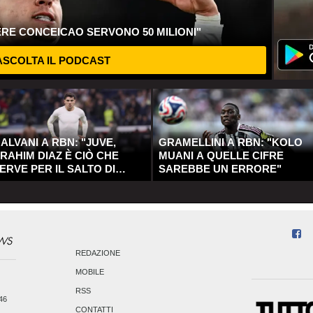
ERE CONCEICAO SERVONO 50 MILIONI"
SCOLTA IL PODCAST
ALVANI A RBN: "JUVE,
GRAMELLINI A RBN: "KOLO
RAHIM DIAZ È CIÒ CHE
MUANI A QUELLE CIFRE
ERVE PER IL SALTO DI
SAREBBE UN ERRORE"
UALITÀ"
REDAZIONE
MOBILE
RSS
246
CONTATTI