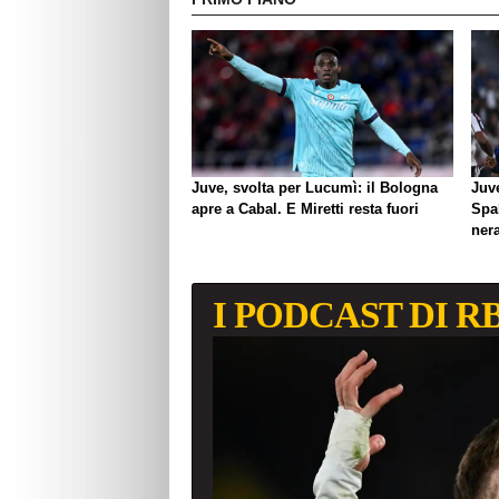
Juve, svolta per Lucumì: il Bologna
Juve
apre a Cabal. E Miretti resta fuori
Spal
ner
I PODCAST DI R