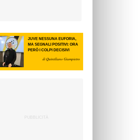
JUVE NESSUNA EUFORIA,
MA SEGNALI POSITIVI: ORA
PERÒ I COLPI DECISIVI
di Quintiliano Giampietro