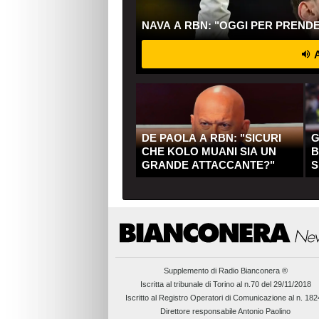
NAVA A RBN: "OGGI PER PREND
A
DE PAOLA A RBN: "SICURI
G
CHE KOLO MUANI SIA UN
B
GRANDE ATTACCANTE?"
S
Q
Supplemento di
Radio Bianconera ®
Iscritta al tribunale di Torino al n.70 del 29/11/2018
Iscritto al Registro Operatori di Comunicazione al n. 18
Direttore responsabile Antonio Paolino