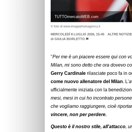
TUTTOmercatoWEB.com
© foto di www.imagephotoagency.it
MERCOLEDÌ 8 LUGLIO 2026, 15:45
ALTRE NOTIZIE
di
GIULIA BORLETTO
"
Per me è un piacere essere qui con voi
Milan, mi sono detto che ora dovevo co
Gerry Cardinale
rilasciate poco fa in 
come nuovo allenatore del Milan
. L'
ufficialmente iniziata con la benedizio
mesi, mesi in cui ho incontrato persone 
che vogliamo raggiungere, cioè riportar
vincere, non per perdere.
Questo è il nostro stile, all'attacco
, u