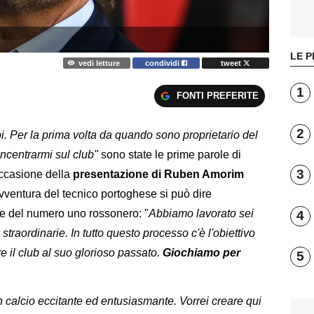
LE P
vedi letture
condividi
tweet
1
FONTI PREFERITE
2
. Per la prima volta da quando sono proprietario del
ncentrarmi sul club"
sono state le prime parole di
3
occasione della
presentazione di Ruben Amorim
avventura del tecnico portoghese si può dire
ne del numero uno rossonero: "
Abbiamo lavorato sei
4
straordinarie. In tutto questo processo c'è l'obiettivo
e il club al suo glorioso passato.
Giochiamo per
5
n calcio eccitante ed entusiasmante. Vorrei creare qui