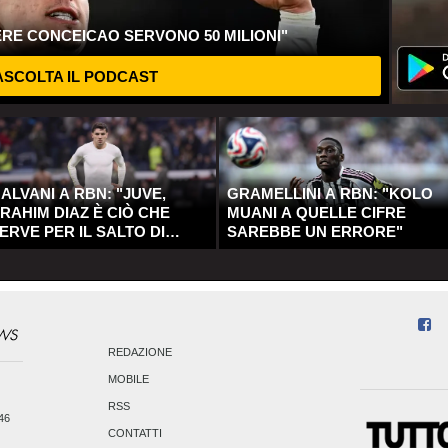
ERE CONCEICAO SERVONO 50 MILIONI"
SCOLTA IL PODCAST
ALVANI A RBN: "JUVE,
GRAMELLINI A RBN: "KOLO
RAHIM DIAZ È CIÒ CHE
MUANI A QUELLE CIFRE
ERVE PER IL SALTO DI
SAREBBE UN ERRORE"
UALITÀ"
REDAZIONE
MOBILE
RSS
246
CONTATTI