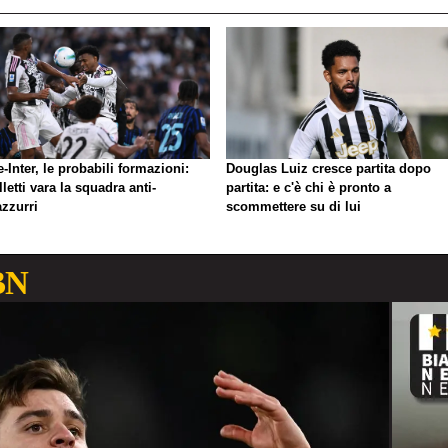
-Inter, le probabili formazioni:
Douglas Luiz cresce partita dopo
letti vara la squadra anti-
partita: e c'è chi è pronto a
azzurri
scommettere su di lui
BN