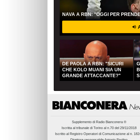
NAVA A RBN: "OGGI PER PREND
A
DE PAOLA A RBN: "SICURI
G
CHE KOLO MUANI SIA UN
B
GRANDE ATTACCANTE?"
S
Q
Supplemento di
Radio Bianconera ®
Iscritta al tribunale di Torino al n.70 del 29/11/2018
Iscritto al Registro Operatori di Comunicazione al n. 18
Direttore responsabile Antonio Paolino