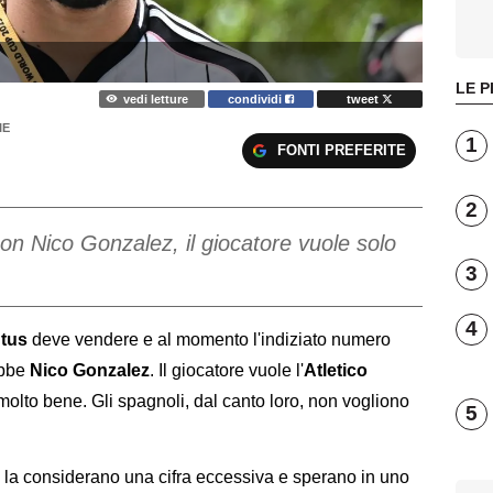
LE P
vedi letture
condividi
tweet
IE
1
FONTI PREFERITE
2
on Nico Gonzalez, il giocatore vuole solo
3
4
tus
deve vendere e al momento l'indiziato numero
ebbe
Nico Gonzalez
. Il giocatore vuole l'
Atletico
molto bene. Gli spagnoli, dal canto loro, non vogliono
5
s la considerano una cifra eccessiva e sperano in uno