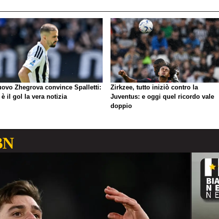
nuovo Zhegrova convince Spalletti:
Zirkzee, tutto iniziò contro la
è il gol la vera notizia
Juventus: e oggi quel ricordo vale
doppio
BN