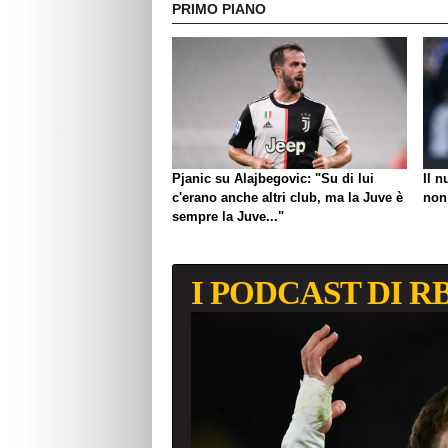
PRIMO PIANO
Pjanic su Alajbegovic: "Su di lui
Il 
c'erano anche altri club, ma la Juve è
non 
sempre la Juve..."
I PODCAST DI R