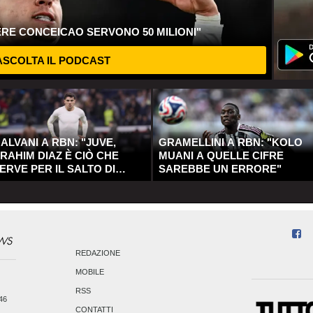
ERE CONCEICAO SERVONO 50 MILIONI"
SCOLTA IL PODCAST
ALVANI A RBN: "JUVE,
GRAMELLINI A RBN: "KOLO
RAHIM DIAZ È CIÒ CHE
MUANI A QUELLE CIFRE
ERVE PER IL SALTO DI
SAREBBE UN ERRORE"
UALITÀ"
REDAZIONE
MOBILE
RSS
246
CONTATTI