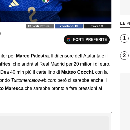
LE P
vedi letture
condividi
tweet
E
1
FONTI PREFERITE
2
nter per
Marco Palestra
. Il difensore dell'Atalanta è il
fries
, che andrà al Real Madrid per 20 milioni di euro,
 Dea 40 mln più il cartellino di
Matteo Cocchi
, con la
econdo
Tuttomercatoweb.com
però ci sarebbe anche il
zo Maresca
che sarebbe pronto a fare pressioni al