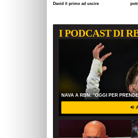
David il primo ad uscire
pot
I PODCAST DI R
NAVA A RBN: "OGGI PER PREND
A