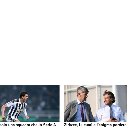
 solo una squadra che in Serie A
Zirkzee, Lucumì e l'enigma portiere