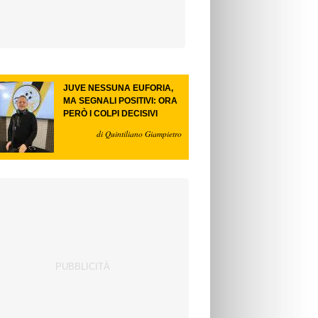
JUVE NESSUNA EUFORIA,
MA SEGNALI POSITIVI: ORA
PERÒ I COLPI DECISIVI
di Quintiliano Giampietro