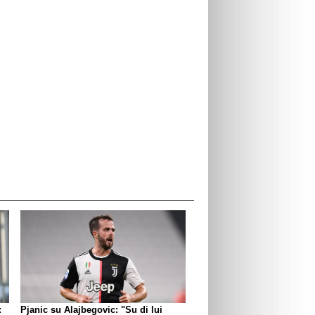
:
Pjanic su Alajbegovic: "Su di lui