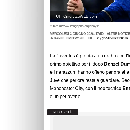
TUTTOmercatoWEB.com
© foto di www.imagephotoagency.it
MERCOLEDÌ 3 GIUGNO 2026, 17:50
ALTRE NOTIZI
di
DANIELE PETROSELLI
@DANVERTIGO82
La Juventus è pronta a un derbu con l'I
primo obiettivo per il dopo
Denzel Dum
e i nerazzurri hanno offerto per ora alla
Juve che per ora resta a guardare. S
Manchester City, con il neo tecnico
En
club per averlo.
PUBBLICITÀ