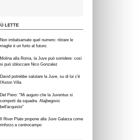
IÙ LETTE
Non imbalsamate quel numero: ritirare le
maglie è un furto al futuro.
Molina alla Roma, la Juve può sorridere: così
si può sbloccare Nico Gonzalez
David potrebbe salutare la Juve, su di lui c'è
l'Aston Villa
Del Piero: "Mi auguro che la Juventus si
comporti da squadra. Alajbegovic
bell'acquisto"
Il River Plate propone alla Juve Galarza come
rinforzo a centrocampo