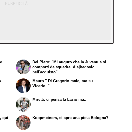
 e
Del Piero: "Mi auguro che la Juventus si
comporti da squadra. Alajbegovic
bell'acquisto"
a
Mauro " Di Gregorio male, ma su
Vicario.."
ù
Miretti, ci pensa la Lazio ma..
, qui
Koopmeiners, si apre una pista Bologna?