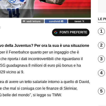
LE P
vedi letture
condividi
tweet
E
1
FONTI PREFERITE
2
ivo della Juventus? Per ora la sua è una situazione
per il Fenerbahce quanto per un ingaggio che è
3
, che riporta i dati incontrovertibili che riguardano il
al PSG guadagnava 8 milioni di euro più bonus e ha
29 vicino ai 9.
4
dea di avere un tetto salariale intorno a quello di David,
ne che mal si coniuga con le finanze di Skriniar,
5
più belle del mondo", si legge su TMW.