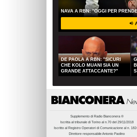
NAVA A RBN: "OGGI PER PREND
A
DE PAOLA A RBN: "SICURI
G
CHE KOLO MUANI SIA UN
B
GRANDE ATTACCANTE?"
S
Q
Supplemento di
Radio Bianconera ®
Iscritta al tribunale di Torino al n.70 del 29/11/2018
Iscritto al Registro Operatori di Comunicazione al n. 18
Direttore responsabile Antonio Paolino