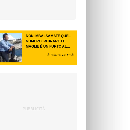
NON IMBALSAMATE QUEL
NUMERO: RITIRARE LE
MAGLIE È UN FURTO AL
FUTURO.
di Roberto De Frede