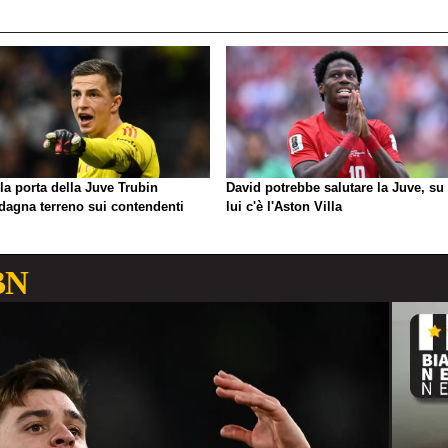
la porta della Juve Trubin
David potrebbe salutare la Juve, su 
dagna terreno sui contendenti
lui c'è l'Aston Villa
BN