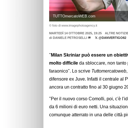
TUTTOmercatoWEB.com
© foto di www.imagephotoagency.it
MARTEDÌ 14 OTTOBRE 2025, 19:25
ALTRE NOTIZI
di
DANIELE PETROSELLI
@DANVERTIGO82
"
Milan Skriniar può essere un obiett
molto difficile
da sbloccare, non tanto 
faraonico". Lo scrive
Tuttomercatoweb
difensore ex Juve. Infatti il centrale 
ancora un contratto fino al 30 giugno 20
"Per il nuovo corso Comolli, poi, c'è l'i
da 6 milioni di euro netti. Una situazio
comunque atterrato in una delle città 