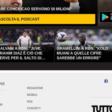
ERE CONCEICAO SERVONO 50 MILIONI"
SCOLTA IL PODCAST
ALVANI A RBN: "JUVE,
GRAMELLINI A RBN: "KOLO
RAHIM DIAZ È CIÒ CHE
MUANI A QUELLE CIFRE
ERVE PER IL SALTO DI
SAREBBE UN ERRORE"
UALITÀ"
REDAZIONE
MOBILE
RSS
246
CONTATTI