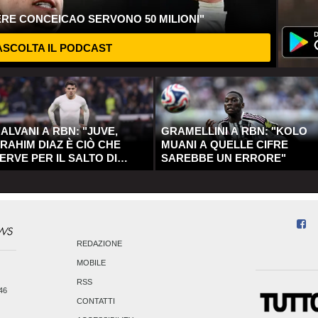
ERE CONCEICAO SERVONO 50 MILIONI"
SCOLTA IL PODCAST
ALVANI A RBN: "JUVE,
GRAMELLINI A RBN: "KOLO
RAHIM DIAZ È CIÒ CHE
MUANI A QUELLE CIFRE
ERVE PER IL SALTO DI
SAREBBE UN ERRORE"
UALITÀ"
REDAZIONE
MOBILE
RSS
246
CONTATTI