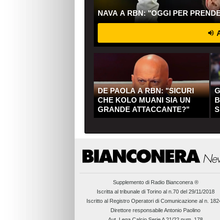
NAVA A RBN: "OGGI PER PREND
A
DE PAOLA A RBN: "SICURI
G
CHE KOLO MUANI SIA UN
B
GRANDE ATTACCANTE?"
S
Q
Supplemento di
Radio Bianconera ®
Iscritta al tribunale di Torino al n.70 del 29/11/2018
Iscritto al Registro Operatori di Comunicazione al n. 18
Direttore responsabile Antonio Paolino
Aut. Lega Calcio Serie A 21/22 num. 178