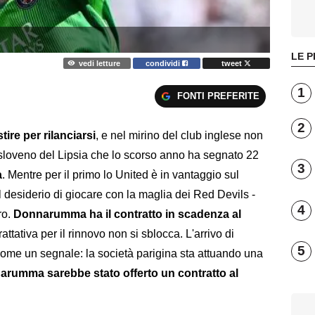
LE P
vedi letture
condividi
tweet
1
FONTI PREFERITE
2
ire per rilanciarsi
, e nel mirino del club inglese non
 sloveno del Lipsia che lo scorso anno ha segnato 22
3
a
. Mentre per il primo lo United è in vantaggio sul
l desiderio di giocare con la maglia dei Red Devils -
4
ro.
Donnarumma ha il contratto in scadenza al
attativa per il rinnovo non si sblocca. L'arrivo di
5
o come un segnale: la società parigina sta attuando una
arumma sarebbe stato offerto un contratto al