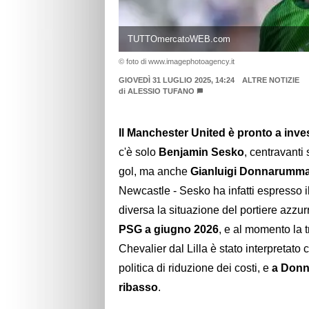
TUTTOmercatoWEB.com
© foto di www.imagephotoagency.it
GIOVEDÌ 31 LUGLIO 2025, 14:24
ALTRE NOTIZIE
di
ALESSIO TUFANO
Il Manchester United è pronto a invest
c'è solo
Benjamin Sesko
, centravanti
gol, ma anche
Gianluigi Donnarumm
Newcastle - Sesko ha infatti espresso i
diversa la situazione del portiere azzur
PSG a giugno 2026
, e al momento la tr
Chevalier dal Lilla è stato interpretat
politica di riduzione dei costi, e
a Donn
ribasso
.