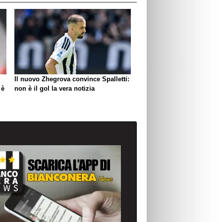
Il nuovo Zhegrova convince Spalletti:
 è
non è il gol la vera notizia