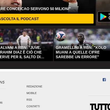
ERE CONCEICAO SERVONO 50 MILIONI"
SCOLTA IL PODCAST
ALVANI A RBN: "JUVE,
GRAMELLINI A RBN: "KOLO
RAHIM DIAZ È CIÒ CHE
MUANI A QUELLE CIFRE
ERVE PER IL SALTO DI
SAREBBE UN ERRORE"
UALITÀ"
REDAZIONE
MOBILE
RSS
246
CONTATTI