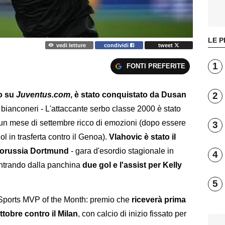
LE P
vedi letture
condividi
tweet
1
FONTI PREFERITE
2
to su
Juventus.com
, è stato conquistato da Dusan
ei bianconeri - L'attaccante serbo classe 2000 è stato
 un mese di settembre ricco di emozioni (dopo essere
3
gol in trasferta contro il Genoa).
Vlahovic è stato il
 Borussia Dortmund
- gara d'esordio stagionale in
4
ntrando dalla panchina
due gol e l'assist per Kelly
5
 Sports MVP of the Month: premio che
riceverà prima
tobre contro il Milan
, con calcio di inizio fissato per