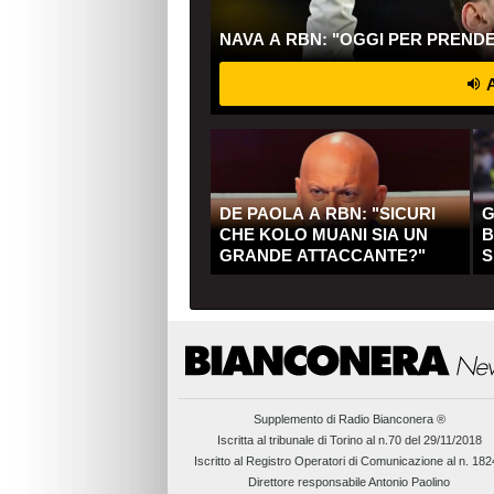
NAVA A RBN: "OGGI PER PREND
A
DE PAOLA A RBN: "SICURI
G
CHE KOLO MUANI SIA UN
B
GRANDE ATTACCANTE?"
S
Q
Supplemento di
Radio Bianconera ®
Iscritta al tribunale di Torino al n.70 del 29/11/2018
Iscritto al Registro Operatori di Comunicazione al n. 18
Direttore responsabile Antonio Paolino