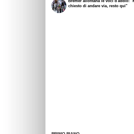
Bremer allontana le voci d'addio: "
chiesto di andare via, resto qui"
PRIMO PIANO