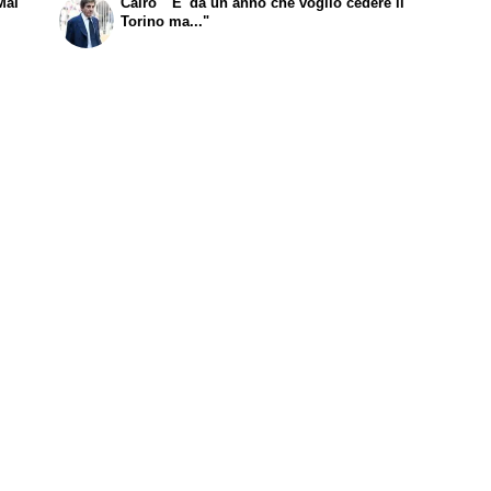
Mai
Cairo " E' da un anno che voglio cedere il
Torino ma..."