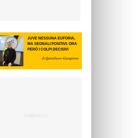
JUVE NESSUNA EUFORIA,
MA SEGNALI POSITIVI: ORA
PERÒ I COLPI DECISIVI
di Quintiliano Giampietro