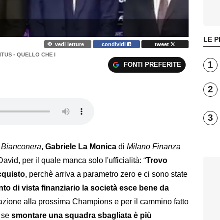
LE P
vedi letture
condividi
tweet
US - QUELLO CHE I
1
FONTI PREFERITE
2
3
 Bianconera
,
Gabriele La Monica
di
Milano Finanza
id, per il quale manca solo l'ufficialità: “
Trovo
cquisto
, perchè arriva a parametro zero e ci sono state
to di vista finanziario la società esce bene da
icazione alla prossima Champions e per il cammino fatto
e se
smontare una squadra sbagliata è più