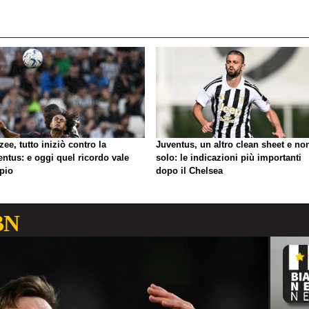
zee, tutto iniziò contro la
Juventus, un altro clean sheet e no
ntus: e oggi quel ricordo vale
solo: le indicazioni più importanti
pio
dopo il Chelsea
BN