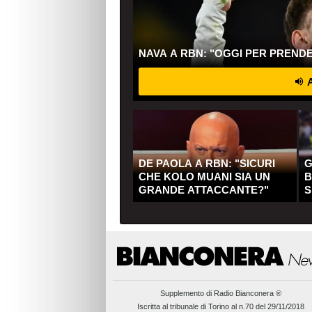
NAVA A RBN: "OGGI PER PREND
A
DE PAOLA A RBN: "SICURI
G
CHE KOLO MUANI SIA UN
B
GRANDE ATTACCANTE?"
S
Q
Supplemento di
Radio Bianconera ®
Iscritta al tribunale di Torino al n.70 del 29/11/2018