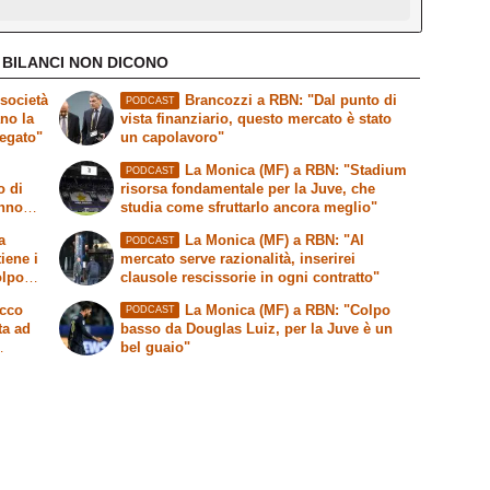
 BILANCI NON DICONO
società
Brancozzi a RBN: "Dal punto di
PODCAST
ano la
vista finanziario, questo mercato è stato
legato"
un capolavoro"
La Monica (MF) a RBN: "Stadium
PODCAST
o di
risorsa fondamentale per la Juve, che
anno
studia come sfruttarlo ancora meglio"
a
La Monica (MF) a RBN: "Al
PODCAST
tiene i
mercato serve razionalità, inserirei
olpo
clausole rescissorie in ogni contratto"
Ecco
La Monica (MF) a RBN: "Colpo
PODCAST
ta ad
basso da Douglas Luiz, per la Juve è un
bel guaio"