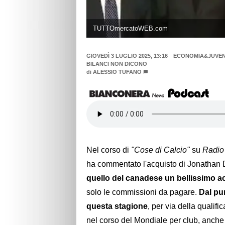
TUTTOmercatoWEB.com
GIOVEDÌ 3 LUGLIO 2025, 13:16
ECONOMIA&JUVENT
BILANCI NON DICONO
di
ALESSIO TUFANO
Nel corso di
"Cose di Calcio"
su
Radio
ha commentato l'acquisto di Jonathan Dav
quello del canadese un bellissimo a
solo le commissioni da pagare.
Dal pun
questa stagione
, per via della qualif
nel corso del Mondiale per club, anch