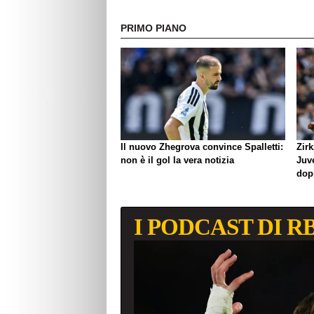
PRIMO PIANO
Il nuovo Zhegrova convince Spalletti:
Zirk
non è il gol la vera notizia
Juve
dop
I PODCAST DI R