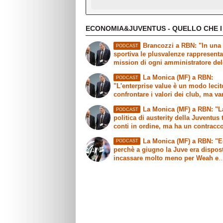
ECONOMIA&JUVENTUS - QUELLO CHE I
Brancozzi a RBN: "In una 
PODCAST
sportiva le plusvalenze rappresent
mission di ogni amministratore de
La Monica (MF) a RBN:
PODCAST
"L'enterprise value è un modo lecit
confrontare i valori dei club, ma v
fatte delle precisazioni"
La Monica (MF) a RBN: "L
PODCAST
politica di austerity della Juventus 
conti in ordine, ma ha un contracc
sull'immagine"
La Monica (MF) a RBN: "
PODCAST
perchè a giugno la Juve era dispos
incassare molto meno per Weah e
Mbangula"