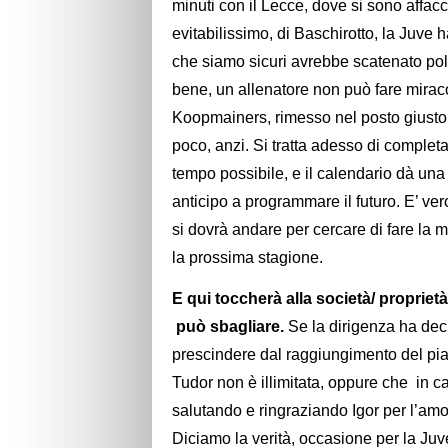
minuti con il Lecce, dove si sono affacc
evitabilissimo, di Baschirotto, la Juve h
che siamo sicuri avrebbe scatenato pol
bene, un allenatore non può fare miracol
Koopmainers, rimesso nel posto giusto Y
poco, anzi. Si tratta adesso di complet
tempo possibile, e il calendario dà un
anticipo a programmare il futuro. E’ ver
si dovrà andare per cercare di fare la m
la prossima stagione.
E qui toccherà alla società/ proprie
può sbagliare.
Se la dirigenza ha deci
prescindere dal raggiungimento del pia
Tudor non è illimitata, oppure che in c
salutando e ringraziando Igor per l’amo
Diciamo la verità, occasione per la Ju