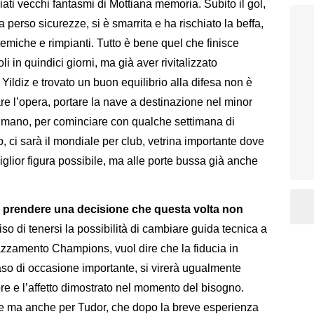
iati vecchi fantasmi di Mottiana memoria. Subito il gol,
a perso sicurezze, si è smarrita e ha rischiato la beffa,
emiche e rimpianti. Tutto è bene quel che finisce
i in quindici giorni, ma già aver rivitalizzato
ildiz e trovato un buon equilibrio alla difesa non è
are l’opera, portare la nave a destinazione nel minor
a mano, per cominciare con qualche settimana di
o, ci sarà il mondiale per club, vetrina importante dove
iglior figura possibile, ma alle porte bussa già anche
tà prendere una decisione che questa volta non
so di tenersi la possibilità di cambiare guida tecnica a
zzamento Champions, vuol dire che la fiducia in
aso di occasione importante, si virerà ugualmente
re e l’affetto dimostrato nel momento del bisogno.
ve ma anche per Tudor, che dopo la breve esperienza