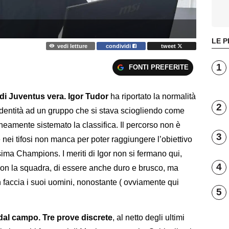
LE P
vedi letture
condividi
tweet
1
FONTI PREFERITE
i di Juventus vera. Igor Tudor
ha riportato la normalità
2
 identità ad un gruppo che si stava sciogliendo come
eamente sistemato la classifica. Il percorso non è
3
nei tifosi non manca per poter raggiungere l’obiettivo
ima Champions. I meriti di Igor non si fermano qui,
4
 con la squadra, di essere anche duro e brusco, ma
faccia i suoi uomini, nonostante ( ovviamente qui
5
i dal campo. Tre prove discrete
, al netto degli ultimi