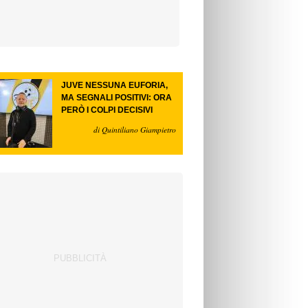
JUVE NESSUNA EUFORIA,
MA SEGNALI POSITIVI: ORA
PERÒ I COLPI DECISIVI
di Quintiliano Giampietro