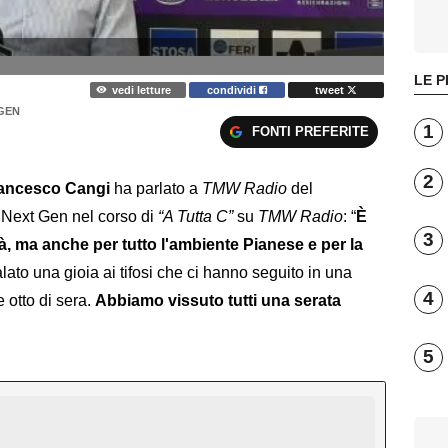
LE P
vedi letture
condividi
tweet
GEN
1
FONTI PREFERITE
2
Francesco Cangi
ha parlato a
TMW Radio
del
 Next Gen nel corso di
“A Tutta C”
su
TMW Radio
: “
È
3
tà, ma anche per tutto l'ambiente Pianese e per la
alato una gioia ai tifosi che ci hanno seguito in una
4
 otto di sera.
Abbiamo vissuto tutti una serata
5