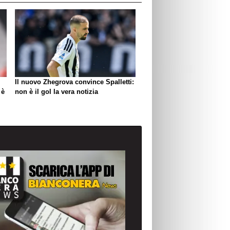
Il nuovo Zhegrova convince Spalletti:
 è
non è il gol la vera notizia