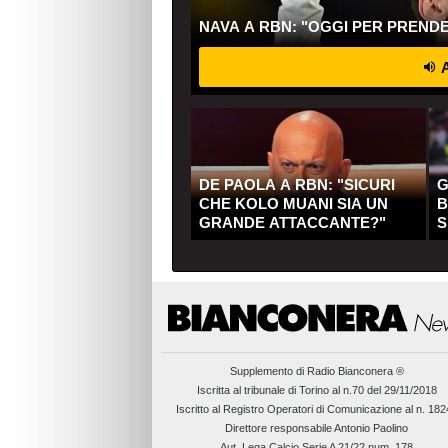
NAVA A RBN: "OGGI PER PREND
A
DE PAOLA A RBN: "SICURI
G
CHE KOLO MUANI SIA UN
B
GRANDE ATTACCANTE?"
S
Q
Supplemento di
Radio Bianconera ®
Iscritta al tribunale di Torino al n.70 del 29/11/2018
Iscritto al Registro Operatori di Comunicazione al n. 18
Direttore responsabile Antonio Paolino
Aut. Lega Calcio Serie A 21/22 num. 178