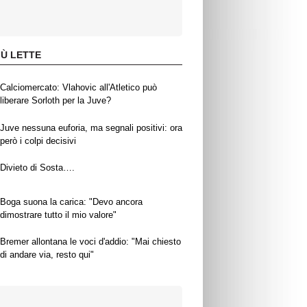
IÙ LETTE
Calciomercato: Vlahovic all'Atletico può
liberare Sorloth per la Juve?
Juve nessuna euforia, ma segnali positivi: ora
però i colpi decisivi
Divieto di Sosta….
Boga suona la carica: "Devo ancora
dimostrare tutto il mio valore"
Bremer allontana le voci d'addio: "Mai chiesto
di andare via, resto qui"