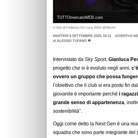
TUTTOmercatoWEB.com
© foto di Federico De Luca 2024 @fdlcom
MARTEDÌ 9 SETTEMBRE 2025, 18:11
JUVENTUS NE
di
ALESSIO TUFANO
Intervistato da
Sky Sport
,
Gianluca Pes
progetto che si è evoluto negli anni,
c'
ovvero un gruppo che possa fungere
l'obiettivo che il club si era posto fin d
giovanile è importante perchè
i ragazz
grande senso di appartenenza
, inolt
sostenibilità".
Oggi come detto la Next Gen è una realt
squadra che sono parte integrante del 