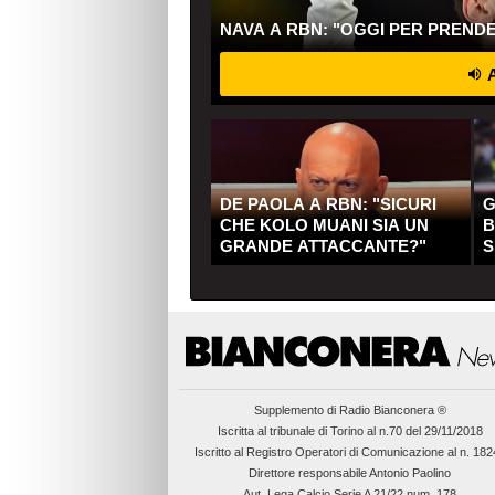
NAVA A RBN: "OGGI PER PREND
A
DE PAOLA A RBN: "SICURI
G
CHE KOLO MUANI SIA UN
B
GRANDE ATTACCANTE?"
S
Q
Supplemento di
Radio Bianconera ®
Iscritta al tribunale di Torino al n.70 del 29/11/2018
Iscritto al Registro Operatori di Comunicazione al n. 18
Direttore responsabile Antonio Paolino
Aut. Lega Calcio Serie A 21/22 num. 178