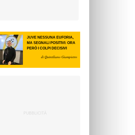
JUVE NESSUNA EUFORIA,
MA SEGNALI POSITIVI: ORA
PERÒ I COLPI DECISIVI
di Quintiliano Giampietro