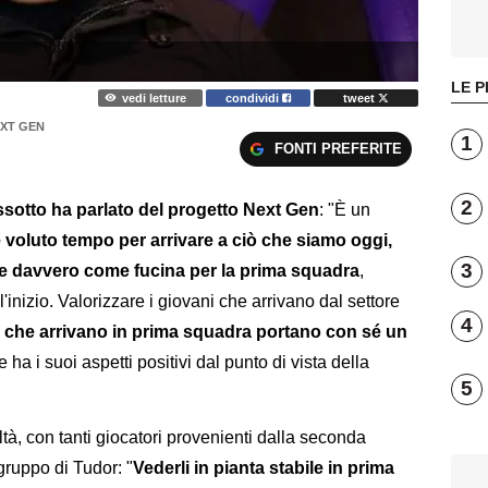
LE P
vedi letture
condividi
tweet
XT GEN
1
FONTI PREFERITE
2
sotto ha parlato del progetto Next Gen
: "È un
è voluto tempo per arrivare a ciò che siamo oggi,
3
 davvero come fucina per la prima squadra
,
all'inizio. Valorizzare i giovani che arrivano dal settore
4
i che arrivano in prima squadra portano con sé un
re ha i suoi aspetti positivi dal punto di vista della
5
à, con tanti giocatori provenienti dalla seconda
gruppo di Tudor: "
Vederli in pianta stabile in prima