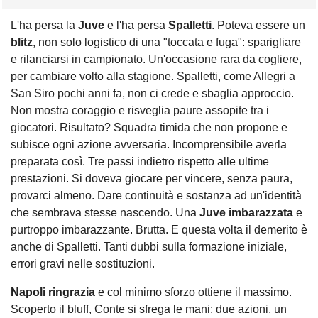
L'ha persa la
Juve
e l'ha persa
Spalletti
. Poteva essere un
blitz
, non solo logistico di una "toccata e fuga": sparigliare
e rilanciarsi in campionato. Un'occasione rara da cogliere,
per cambiare volto alla stagione. Spalletti, come Allegri a
San Siro pochi anni fa, non ci crede e sbaglia approccio.
Non mostra coraggio e risveglia paure assopite tra i
giocatori. Risultato? Squadra timida che non propone e
subisce ogni azione avversaria. Incomprensibile averla
preparata così. Tre passi indietro rispetto alle ultime
prestazioni. Si doveva giocare per vincere, senza paura,
provarci almeno. Dare continuità e sostanza ad un'identità
che sembrava stesse nascendo. Una
Juve imbarazzata
e
purtroppo imbarazzante. Brutta. E questa volta il demerito è
anche di Spalletti. Tanti dubbi sulla formazione iniziale,
errori gravi nelle sostituzioni.
Napoli ringrazia
e col minimo sforzo ottiene il massimo.
Scoperto il bluff, Conte si sfrega le mani: due azioni, un