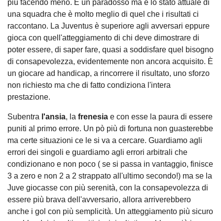
più facendo meno. È un paradosso ma è lo stato attuale di
una squadra che è molto meglio di quel che i risultati ci
raccontano. La Juventus è superiore agli avversari eppure
gioca con quell'atteggiamento di chi deve dimostrare di
poter essere, di saper fare, quasi a soddisfare quel bisogno
di consapevolezza, evidentemente non ancora acquisito. È
un giocare ad handicap, a rincorrere il risultato, uno sforzo
non richiesto ma che di fatto condiziona l'intera
prestazione.
Subentra
l'ansia
, la
frenesia
e con esse la paura di essere
puniti al primo errore. Un pò più di fortuna non guasterebbe
ma certe situazioni ce le si va a cercare. Guardiamo agli
errori dei singoli e guardiamo agli errori arbitrali che
condizionano e non poco ( se si passa in vantaggio, finisce
3 a zero e non 2 a 2 strappato all'ultimo secondo!) ma se la
Juve giocasse con più serenità, con la consapevolezza di
essere più brava dell'avversario, allora arriverebbero
anche i gol con più semplicità. Un atteggiamento più sicuro