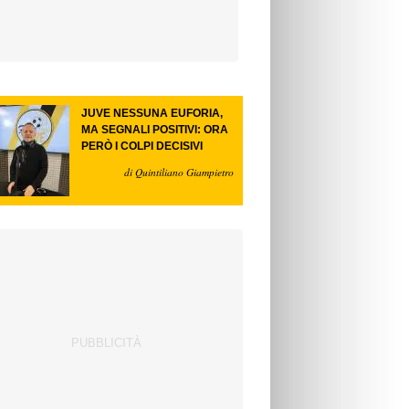
JUVE NESSUNA EUFORIA,
MA SEGNALI POSITIVI: ORA
PERÒ I COLPI DECISIVI
di Quintiliano Giampietro