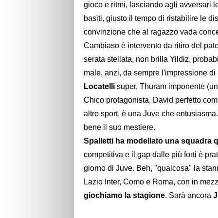
gioco e ritmi, lasciando agli avversari l
basiti, giusto il tempo di ristabilire le 
convinzione che al ragazzo vada conces
Cambiaso è intervento da ritiro del pat
serata stellata, non brilla Yildiz, proba
male, anzi, da sempre l'impressione di p
Locatelli
super, Thuram imponente (un 
Chico protagonista, David perfetto com
altro sport, è una Juve che entusiasma.
bene il suo mestiere.
Spalletti ha modellato una squadra q
competitiva e il gap dalle più forti è p
giorno di Juve. Beh, "qualcosa" la sta
Lazio Inter, Como e Roma, con in mezzo
giochiamo la stagione
. Sarà ancora
J