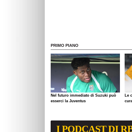
PRIMO PIANO
Nel futuro immediato di Suzuki può
Le c
esserci la Juventus
cura
I PODCAST DI R