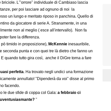
e briciole. L'"orrore" individuale di Cambiaso lascia
distanze, per poi lasciare ad ognuno di noi la
so un lungo e meritato riposo in panchina. Quello di
entino da giocatore di serie A. Stranamente, in una
bilmente non al meglio ( esce all'intervallo). Non fa
oter fare la differenza.
pò timido in proposizione),
McKennie
inesauribile,
e seconda punta e con quei tre là dietro che fanno un
 E quando tutto gira così, anche il DiGre torna a fare
uasi perfetta
. Ha trovato negli undici una formazione
raticamente annullato! "Dipenderà da voi" disse al primo
nno facendo.
 le due sfide di coppa col Gala:
a febbraio ci
uventusiasmante?
"