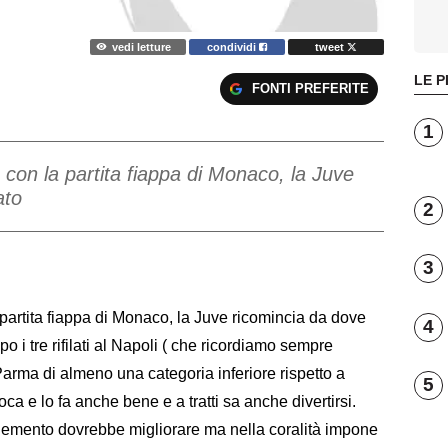
vedi letture
condividi
tweet
LE P
FONTI PREFERITE
1
con la partita fiappa di Monaco, la Juve
ato
2
3
artita fiappa di Monaco, la Juve ricomincia da dove
4
po i tre rifilati al Napoli ( che ricordiamo sempre
Parma di almeno una categoria inferiore rispetto a
5
a e lo fa anche bene e a tratti sa anche divertirsi.
elemento dovrebbe migliorare ma nella coralità impone