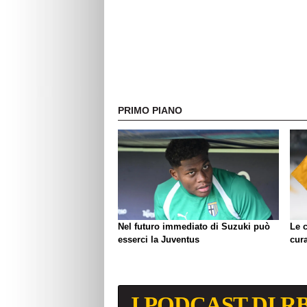
PRIMO PIANO
Nel futuro immediato di Suzuki può
Le c
esserci la Juventus
cura
I PODCAST DI R