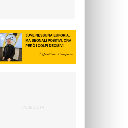
JUVE NESSUNA EUFORIA,
MA SEGNALI POSITIVI: ORA
PERÒ I COLPI DECISIVI
di Quintiliano Giampietro