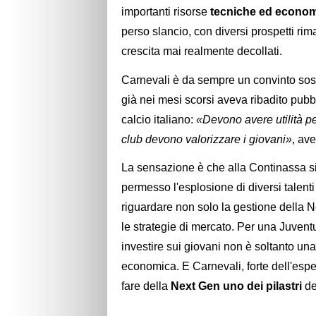
importanti risorse
tecniche ed econo
perso slancio, con diversi prospetti rimas
crescita mai realmente decollati.
Carnevali è da sempre un convinto sost
già nei mesi scorsi aveva ribadito pub
calcio italiano:
«Devono avere utilità p
club devono valorizzare i giovani»
, av
La sensazione è che alla Continassa si
permesso l'esplosione di diversi talent
riguardare non solo la gestione della
le strategie di mercato. Per una Juvent
investire sui giovani non è soltanto un
economica. E Carnevali, forte dell'esp
fare della
Next Gen uno dei pilastri
de