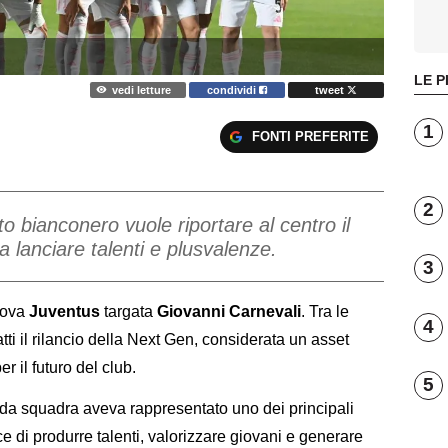
LE P
vedi letture
condividi
tweet
1
FONTI PREFERITE
2
o bianconero vuole riportare al centro il
a lanciare talenti e plusvalenze.
3
nuova
Juventus
targata
Giovanni Carnevali
. Tra le
4
fatti il rilancio della Next Gen, considerata un asset
er il futuro del club.
5
onda squadra aveva rappresentato uno dei principali
e di produrre talenti, valorizzare giovani e generare