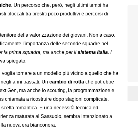
miche
. Un percorso che, però, negli ultimi tempi ha
ti bloccati tra prestiti poco produttivi e percorsi di
enitore della valorizzazione dei giovani. Non a caso,
blicamente l'importanza delle seconde squadre nel
er la prima squadra, ma anche per il
sistema Italia
. I
eva spiegato.
 voglia tornare a un modello più vicino a quello che ha
i negli anni passati. Un
cambio di rotta
che potrebbe
 Next Gen, ma anche lo scouting, la programmazione e
us chiamata a ricostruire dopo stagioni complicate,
a scelta romantica. È una necessità tecnica ed
erienza maturata al Sassuolo, sembra intenzionato a
lla nuova era bianconera.