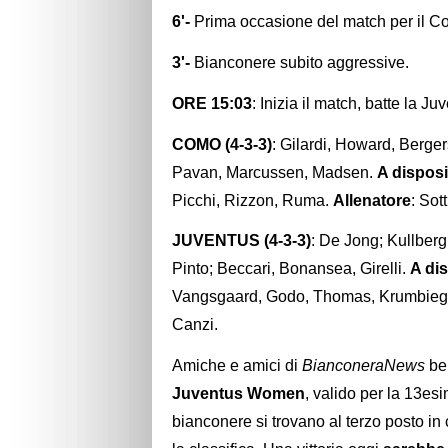
6'-
Prima occasione del match per il Co
3'-
Bianconere subito aggressive.
ORE 15:03
: Inizia il match, batte la Ju
COMO (4-3-3)
: Gilardi, Howard, Berger
Pavan, Marcussen, Madsen.
A dispos
Picchi, Rizzon, Ruma.
Allenatore
: Sotti
JUVENTUS (4-3-3)
: De Jong; Kullberg,
Pinto; Beccari, Bonansea, Girelli.
A di
Vangsgaard, Godo, Thomas, Krumbiegel
Canzi.
Amiche e amici di
BianconeraNews
ben
Juventus Women
, valido per la 13e
bianconere si trovano al terzo posto in 