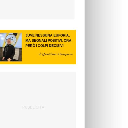
JUVE NESSUNA EUFORIA,
MA SEGNALI POSITIVI: ORA
PERÒ I COLPI DECISIVI
di Quintiliano Giampietro