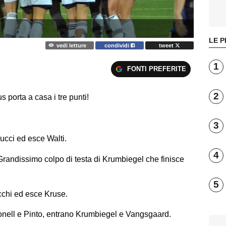
LE P
vedi letture
condividi
tweet
1
FONTI PREFERITE
2
s porta a casa i tre punti!
3
ucci ed esce Walti.
4
Grandissimo colpo di testa di Krumbiegel che finisce
5
chi ed esce Kruse.
ell e Pinto, entrano Krumbiegel e Vangsgaard.