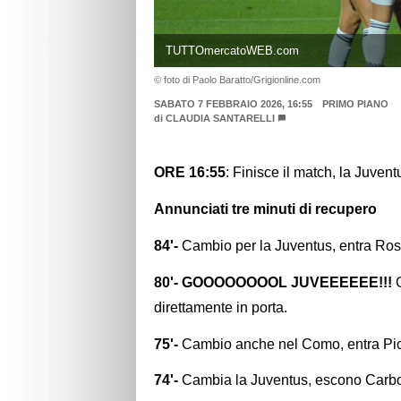
TUTTOmercatoWEB.com
© foto di Paolo Baratto/Grigionline.com
SABATO 7 FEBBRAIO 2026, 16:55
PRIMO PIANO
di
CLAUDIA SANTARELLI
ORE 16:55
: Finisce il match, la Juventu
Annunciati tre minuti di recupero
84'-
Cambio per la Juventus, entra Ros
80'- GOOOOOOOOL JUVEEEEEE!!!
direttamente in porta.
75'-
Cambio anche nel Como, entra Pic
74'-
Cambia la Juventus, escono Carbon