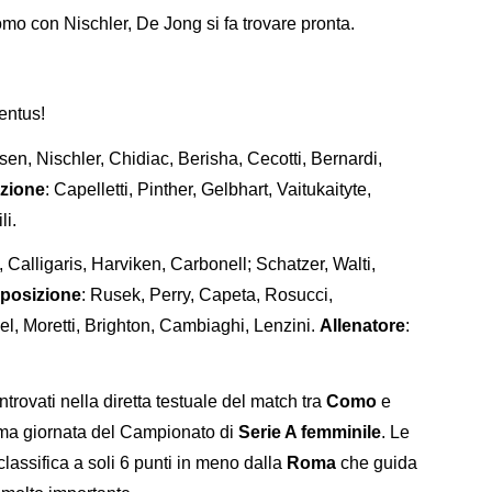
mo con Nischler, De Jong si fa trovare pronta.
ventus!
sen, Nischler, Chidiac, Berisha, Cecotti, Bernardi,
izione
: Capelletti, Pinther, Gelbhart, Vaitukaityte,
li.
 Calligaris, Harviken, Carbonell; Schatzer, Walti,
sposizione
: Rusek, Perry, Capeta, Rosucci,
, Moretti, Brighton, Cambiaghi, Lenzini.
Allenatore
:
trovati nella diretta testuale del match tra
Como
e
sima giornata del Campionato di
Serie A femminile
. Le
classifica a soli 6 punti in meno dalla
Roma
che guida