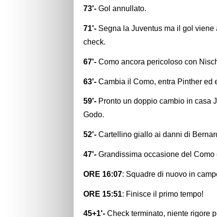
73'-
Gol annullato.
71'-
Segna la Juventus ma il gol viene a
check.
67'-
Como ancora pericoloso con Nischle
63'-
Cambia il Como, entra Pinther ed 
59'-
Pronto un doppio cambio in casa 
Godo.
52'-
Cartellino giallo ai danni di Bernar
47'-
Grandissima occasione del Como con
ORE 16:07
: Squadre di nuovo in camp
ORE 15:51
: Finisce il primo tempo!
45+1'-
Check terminato, niente rigore 