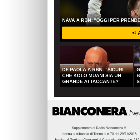
NAVA A RBN: "OGGI PER PREND
A
DE PAOLA A RBN: "SICURI
G
CHE KOLO MUANI SIA UN
B
GRANDE ATTACCANTE?"
S
Q
Supplemento di
Radio Bianconera ®
Iscritta al tribunale di Torino al n.70 del 29/11/2018
Iscritto al Registro Operatori di Comunicazione al n. 18