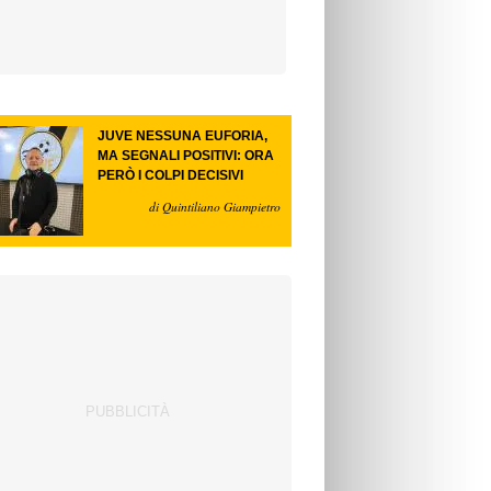
JUVE NESSUNA EUFORIA,
MA SEGNALI POSITIVI: ORA
PERÒ I COLPI DECISIVI
di Quintiliano Giampietro