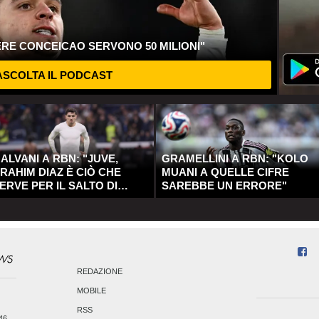
ERE CONCEICAO SERVONO 50 MILIONI"
SCOLTA IL PODCAST
ALVANI A RBN: "JUVE,
GRAMELLINI A RBN: "KOLO
RAHIM DIAZ È CIÒ CHE
MUANI A QUELLE CIFRE
ERVE PER IL SALTO DI
SAREBBE UN ERRORE"
UALITÀ"
REDAZIONE
MOBILE
RSS
246