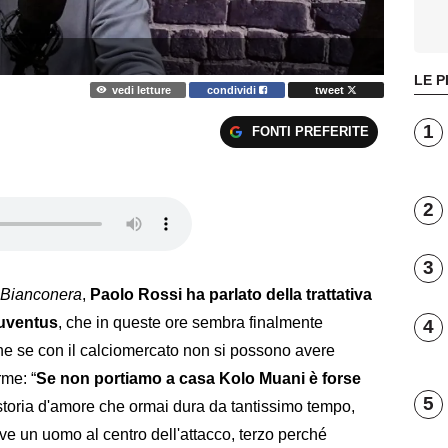
LE P
vedi letture
condividi
tweet
1
FONTI PREFERITE
2
3
 Bianconera
,
Paolo Rossi ha parlato della trattativa
Juventus
, che in queste ore sembra finalmente
4
he se con il calciomercato non si possono avere
rme: “
Se non portiamo a casa Kolo Muani è forse
5
storia d'amore che ormai dura da tantissimo tempo,
e un uomo al centro dell'attacco, terzo perché