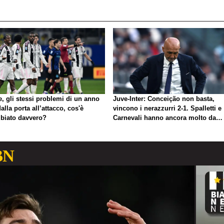
, gli stessi problemi di un anno
Juve-Inter: Conceição non basta,
dalla porta all’attacco, cos'è
vincono i nerazzurri 2-1. Spalletti e
biato davvero?
Carnevali hanno ancora molto da
lavorare
BN