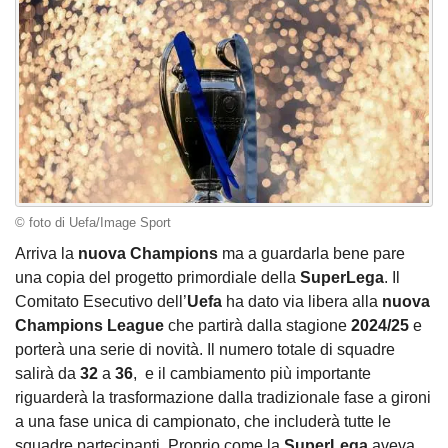
© foto di Uefa/Image Sport
Arriva la
nuova Champions
ma a guardarla bene pare
una copia del progetto primordiale della
SuperLega
. Il
Comitato Esecutivo dell’
Uefa
ha dato via libera alla
nuova
Champions League
che partirà dalla stagione
2024/25
e
porterà una serie di novità. Il numero totale di squadre
salirà da
32
a
36
,
e il cambiamento più importante
riguarderà la trasformazione dalla tradizionale fase a gironi
a una fase unica di campionato, che includerà tutte le
squadre partecipanti. Proprio come la
SuperLega
aveva