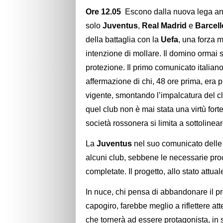
Ore 12.05
Escono dalla nuova lega a
solo
Juventus
,
Real Madrid
e
Barcel
della battaglia con la
Uefa
, una forza m
intenzione di mollare. Il domino ormai si
protezione. Il primo comunicato italiano 
affermazione di chi, 48 ore prima, era 
vigente, smontando l’impalcatura del c
quel club non è mai stata una virtù fo
società rossonera si limita a sottolineare
La
Juventus
nel suo comunicato dell
alcuni club, sebbene le necessarie pro
completate. Il progetto, allo stato attua
In nuce, chi pensa di abbandonare il pro
capogiro, farebbe meglio a riflettere at
che tornerà ad essere protagonista, in s