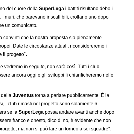
rno del cuore della
SuperLega
i battiti risultano deboli
to. I muri, che parevano inscalfibili, crollano uno dopo
tere un comunicato.
 convinti che la nostra proposta sia pienamente
ropei. Date le circostanze attuali, riconsidereremo i
 il progetto".
vedremo in seguito, non sarà così. Tutti i club
essere ancora oggi e gli sviluppi li chiarificheremo nelle
 della
Juventus
torna a parlare pubblicamente. È la
si, i club rimasti nel progetto sono solamente 6.
ers se la
SuperLega
possa andare avanti anche dopo
o essere franco e onesto, dico di no, è evidente che non
progetto, ma non si può fare un torneo a sei squadre".