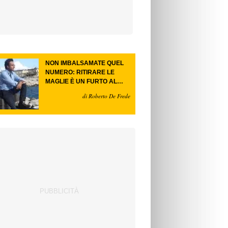
NON IMBALSAMATE QUEL
NUMERO: RITIRARE LE
MAGLIE È UN FURTO AL
FUTURO.
di Roberto De Frede