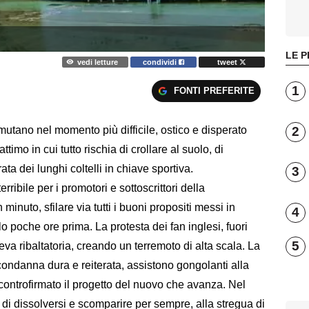
LE P
vedi letture
condividi
tweet
1
FONTI PREFERITE
2
amutano nel momento più difficile, ostico e disperato
'attimo in cui tutto rischia di crollare al suolo, di
ta dei lunghi coltelli in chiave sportiva.
3
ribile per i promotori e sottoscrittori della
minuto, sfilare via tutti i buoni propositi messi in
4
lo poche ore prima. La protesta dei fan inglesi, fuori
5
eva ribaltatoria, creando un terremoto di alta scala. La
di condanna dura e reiterata, assistono gongolanti alla
a controfirmato il progetto del nuovo che avanza. Nel
 di dissolversi e scomparire per sempre, alla stregua di