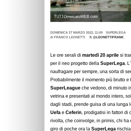
TUTTOmercatoWEB.com
DOMENICA 27 MARZO 2022, 11:00
SUPERLEGA
di
FRANCO LEONETTI
@LEONETTIFRANK
Le ore serali di
martedì 20 aprile
si tr
per il neo progetto della
SuperLega
. L
naufragare per sempre, una sorta di sera
Probabilmente il momento più brutto e ter
SuperLeague
che vedono, di minuto in 
vetrina e presentati al mondo intero, so
dagli stadi, prende guisa di una lunga l
Uefa
e
Ceferin
, prodigatisi in fattori 
rivolta, che coinvolge, in primis, chi h
giro di poche ora la
SuperLega
rischia