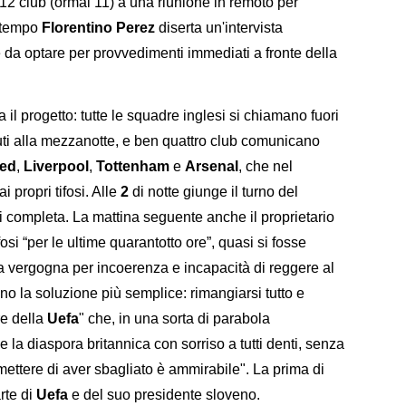
12 club (ormai 11) a una riunione in remoto per
attempo
Florentino Perez
diserta un'intervista
 da optare per provvedimenti immediati a fronte della
 il progetto: tutte le squadre inglesi si chiamano fuori
ti alla mezzanotte, e ben quattro club comunicano
ted
,
Liverpool
,
Tottenham
e
Arsenal
, che nel
 propri tifosi. Alle
2
di notte giunge il turno del
si completa. La mattina seguente anche il proprietario
ifosi “per le ultime quarantotto ore”, quasi si fosse
ra vergogna per incoerenza e incapacità di reggere al
no la soluzione più semplice: rimangiarsi tutto e
re della
Uefa
" che, in una sorta di parabola
e la diaspora britannica con sorriso a tutti denti, senza
ettere di aver sbagliato è ammirabile". La prima di
arte di
Uefa
e del suo presidente sloveno.