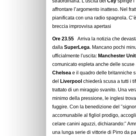
straordinaria. L'uscita del
City
spinge i 
affrontare l’argomento inatteso. Nel fr
pianificata con una radio spagnola. C’è
breccia improvvisa apertasi
Ore 23.55
Arriva la notizia che devasta
dalla
SuperLega
. Mancano pochi minu
ufficialmente l'uscita:
Manchester Uni
comunicato espleta anche delle scuse ai
Chelsea
e il quadro delle britanniche 
del
Liverpool
chiederà scusa a tutti i t
trattato di un miraggio svanito. Una ve
minimo della pressione, le inglesi trova
fuggire. Con la benedizione del "signo
accomunabile al figliol prodigo, accogli
celare canini aguzzi, dichiarando:" Amm
una lunga serie di vittorie di Pirro da p