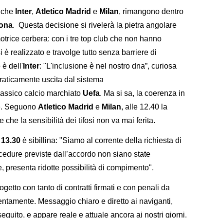
nche
Inter
,
Atletico Madrid
e
Milan
, rimangono dentro
lona
. Questa decisione si rivelerà la pietra angolare
otrice cerbera: con i tre top club che non hanno
 è realizzato e travolge tutto senza barriere di
è dell'
Inter
: "L'inclusione è nel nostro dna”, curiosa
praticamente uscita dal sistema
lassico calcio marchiato
Uefa
. Ma si sa, la coerenza in
rte. Seguono
Atletico Madrid
e
Milan
, alle 12.40 la
 che la sensibilità dei tifosi non va mai ferita.
e
13.30
è sibillina: "Siamo al corrente della richiesta di
cedure previste dall’accordo non siano state
le, presenta ridotte possibilità di compimento".
getto con tanto di contratti firmati e con penali da
tentamente. Messaggio chiaro e diretto ai naviganti,
eguito, e appare reale e attuale ancora ai nostri giorni.