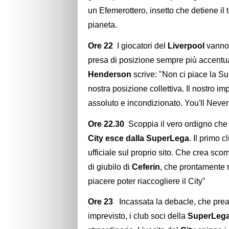
un Efemerottero, insetto che detiene il
pianeta.
Ore 22
I giocatori del
Liverpool
vanno 
presa di posizione sempre più accentua
Henderson
scrive: "Non ci piace la S
nostra posizione collettiva. Il nostro im
assoluto e incondizionato. You'll Neve
Ore 22.30
Scoppia il vero ordigno che 
City esce dalla SuperLega
. Il primo 
ufficiale sul proprio sito. Che crea scomp
di giubilo di
Ceferin
, che prontamente 
piacere poter riaccogliere il City"
Ore 23
Incassata la debacle, che prea
imprevisto, i club soci della
SuperLeg