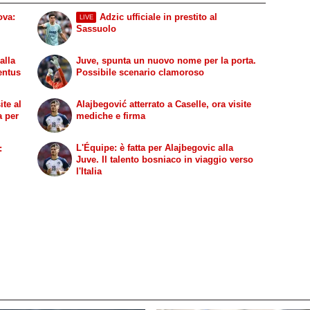
ova:
Adzic ufficiale in prestito al
LIVE
Sassuolo
alla
Juve, spunta un nuovo nome per la porta.
entus
Possibile scenario clamoroso
ite al
Alajbegović atterrato a Caselle, ora visite
a per
mediche e firma
L'Équipe: è fatta per Alajbegovic alla
:
Juve. Il talento bosniaco in viaggio verso
l'Italia