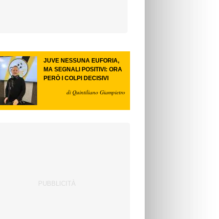
JUVE NESSUNA EUFORIA,
MA SEGNALI POSITIVI: ORA
PERÒ I COLPI DECISIVI
di Quintiliano Giampietro