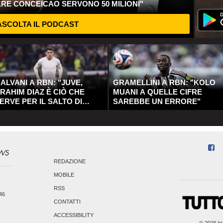
ERE CONCEICAO SERVONO 50 MILIONI"
SCOLTA IL PODCAST
ALVANI A RBN: "JUVE,
GRAMELLINI A RBN: "KOLO
RAHIM DIAZ È CIÒ CHE
MUANI A QUELLE CIFRE
ERVE PER IL SALTO DI
SAREBBE UN ERRORE"
UALITÀ"
REDAZIONE
MOBILE
RSS
246
CONTATTI
ACCESSIBILITY