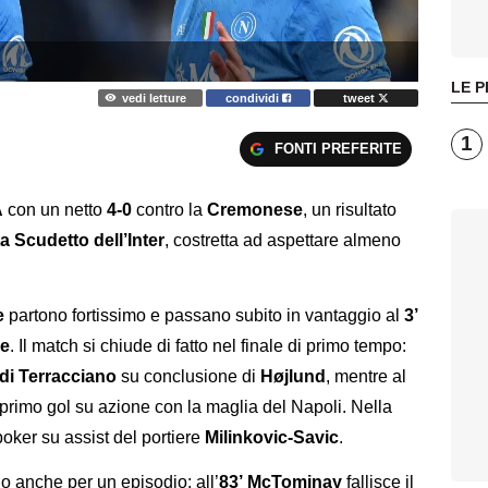
LE P
vedi letture
condividi
tweet
1
FONTI PREFERITE
A
con un netto
4-0
contro la
Cremonese
, un risultato
 Scudetto dell’Inter
, costretta ad aspettare almeno
e
partono fortissimo e passano subito in vantaggio al
3’
e
. Il match si chiude di fatto nel finale di primo tempo:
di Terracciano
su conclusione di
Højlund
, mentre al
o primo gol su azione con la maglia del Napoli. Nella
poker su assist del portiere
Milinkovic-Savic
.
io anche per un episodio: all’
83’
McTominay
fallisce il