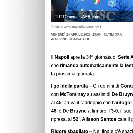
TUTTOmercatoWEB.com
© foto di www.imagephotoagency.it
VENERDÌ 24 APRILE 2026, 23:00
ULTIM'ORA
di
NERINO STRAVATO
Il
Napoli
apre la 34ª giornata di
Serie 
che
rimanda automaticamente la festa
la prossima giornata.
I gol della partita
– Gli uomini di
Cont
con
McTominay
su assist di
De Bruyn
al
45’
arriva il raddoppio con l’
autogol 
48’
è
De Bruyne
a firmare il
3-0
, il su
ripresa, al
52’
,
Alisson Santos
cala il 
Rigore sbagliato
– Nel finale c’è spaz