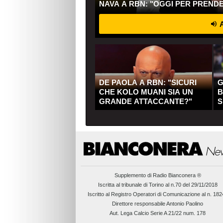
NAVA A RBN: "OGGI PER PREND
A
DE PAOLA A RBN: "SICURI
G
CHE KOLO MUANI SIA UN
B
GRANDE ATTACCANTE?"
S
Q
Supplemento di
Radio Bianconera ®
Iscritta al tribunale di Torino al n.70 del 29/11/2018
Iscritto al Registro Operatori di Comunicazione al n. 18
Direttore responsabile Antonio Paolino
Aut. Lega Calcio Serie A 21/22 num. 178