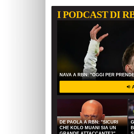
I PODCAST DI R
NAVA A RBN: "OGGI PER PREND
A
DE PAOLA A RBN: "SICURI
G
CHE KOLO MUANI SIA UN
B
GRANDE ATTACCANTE?"
S