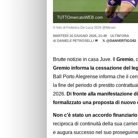
TUTTOmercatoWEB.com
© foto di Federico De Luca 2024 @fdlcom
MARTEDÌ 16 GIUGNO 2026, 21:48
ULTIM'ORA
di
DANIELE PETROSELLI
@DANVERTIGO82
Brutte notizie in casa Juve. Il
Gremio
, 
Gremio informa la cessazione del le
Ball Porto Alegrense informa che il ce
la fine del periodo di prestito contratt
2026.
Di fronte alla manifestazione di
formalizzato una proposta di nuovo c
Non c'è stato un accordo finanziario t
reciproca di continuità della sua carriera
e augura successo nel suo proseguimen