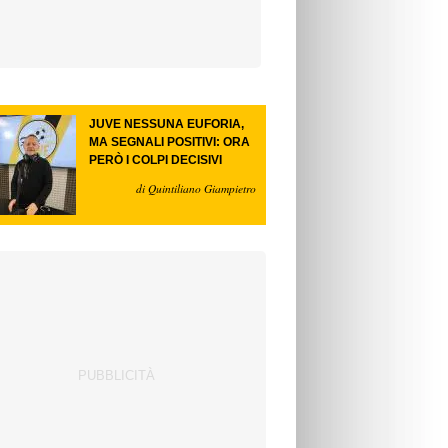
JUVE NESSUNA EUFORIA,
MA SEGNALI POSITIVI: ORA
PERÒ I COLPI DECISIVI
di Quintiliano Giampietro