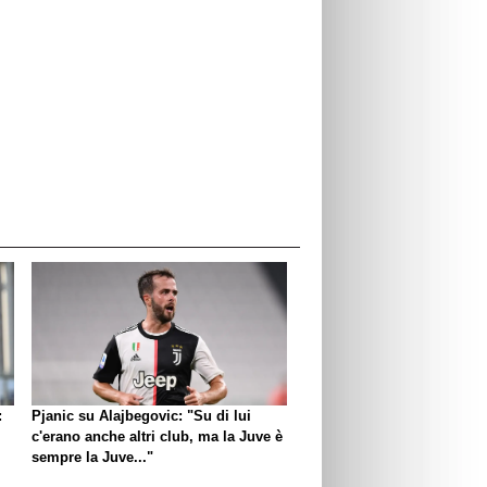
:
Pjanic su Alajbegovic: "Su di lui
c'erano anche altri club, ma la Juve è
sempre la Juve..."