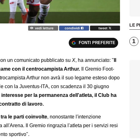
LE P
vedi letture
condividi
tweet
1
FONTI PREFERITE
con un comunicato pubblicato su
X
, ha annunciato: "
Il
game con il centrocampista Arthur.
Il Gremio Foot-
ntrocampista Arthur non avrà il suo legame esteso dopo
uale con la Juventus-ITA, con scadenza il 30 giugno
 interesse per la permanenza dell'atleta, il Club ha
ontratto di lavoro.
ra le parti coinvolte
, nonostante l'intenzione
 all'Arena. Il Gremio ringrazia l'atleta per i servizi resi
to sportivo".