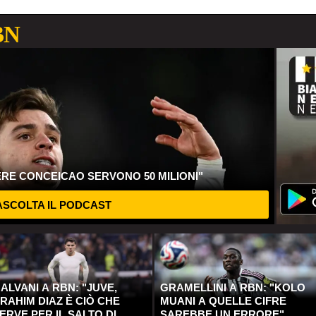
BN
ERE CONCEICAO SERVONO 50 MILIONI"
SCOLTA IL PODCAST
ALVANI A RBN: "JUVE,
GRAMELLINI A RBN: "KOLO
RAHIM DIAZ È CIÒ CHE
MUANI A QUELLE CIFRE
ERVE PER IL SALTO DI
SAREBBE UN ERRORE"