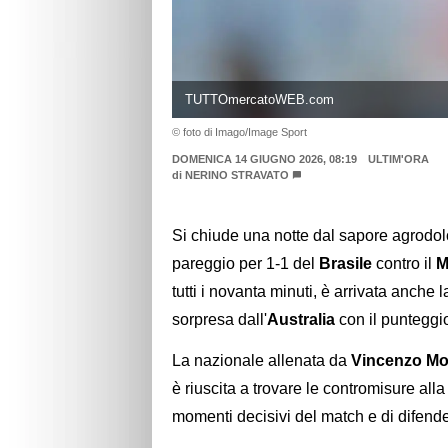
TUTTOmercatoWEB.com
© foto di Imago/Image Sport
DOMENICA 14 GIUGNO 2026, 08:19
ULTIM'ORA
di
NERINO STRAVATO
Si chiude una notte dal sapore agrodolc
pareggio per 1-1 del
Brasile
contro il
M
tutti i novanta minuti, è arrivata anche l
sorpresa dall'
Australia
con il punteggio
La nazionale allenata da
Vincenzo Mo
è riuscita a trovare le contromisure alla
momenti decisivi del match e di difend