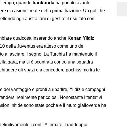
imo tempo, quando
Irankunda
ha portato avanti
vere occasioni create nella prima frazione. Un gol che
ttendo agli australiani di gestire il risultato con
ambiare qualcosa inserendo anche
Kenan Yildiz
o 10 della Juventus era atteso come uno dei
ito a lasciare il segno. La Turchia ha mantenuto il
della gara, ma si è scontrata contro una squadra
chiudere gli spazi e a concedere pochissimo tra le
ne del vantaggio e pronti a ripartire, Yildiz e compagni
 rendersi realmente pericolosi. Nonostante i tentativi
asioni nitide sono state poche e il muro gialloverde ha
definitivamente i conti. A firmare il raddoppio