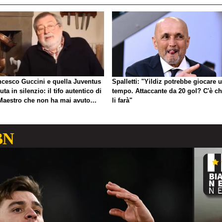
ncesco Guccini e quella Juventus
Spalletti: "Yildiz potrebbe giocare 
uta in silenzio: il tifo autentico di
tempo. Attaccante da 20 gol? C'è ch
Maestro che non ha mai avuto
li farà"
gno di esibirlo
BN