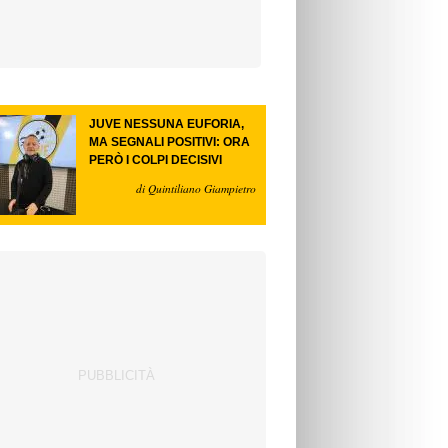
JUVE NESSUNA EUFORIA,
MA SEGNALI POSITIVI: ORA
PERÒ I COLPI DECISIVI
di Quintiliano Giampietro