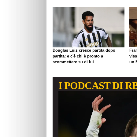
Douglas Luiz cresce partita dopo
Fra
partita: e c'è chi è pronto a
viss
scommettere su di lui
un 
biso
I PODCAST DI R