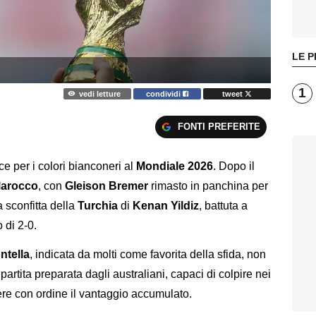
LE P
1
vedi letture
condividi
tweet
FONTI PREFERITE
e per i colori bianconeri al
Mondiale 2026
. Dopo il
arocco
, con
Gleison Bremer
rimasto in panchina per
a sconfitta della
Turchia
di
Kenan Yildiz
, battuta a
 di 2-0.
ntella
, indicata da molti come favorita della sfida, non
 partita preparata dagli australiani, capaci di colpire nei
ere con ordine il vantaggio accumulato.