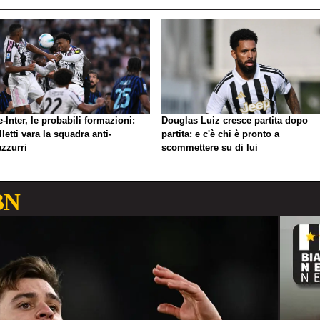
-Inter, le probabili formazioni:
Douglas Luiz cresce partita dopo
letti vara la squadra anti-
partita: e c'è chi è pronto a
azzurri
scommettere su di lui
BN