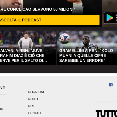
ERE CONCEICAO SERVONO 50 MILIONI"
SCOLTA IL PODCAST
ALVANI A RBN: "JUVE,
GRAMELLINI A RBN: "KOLO
RAHIM DIAZ È CIÒ CHE
MUANI A QUELLE CIFRE
ERVE PER IL SALTO DI
SAREBBE UN ERRORE"
UALITÀ"
REDAZIONE
MOBILE
RSS
246
CONTATTI