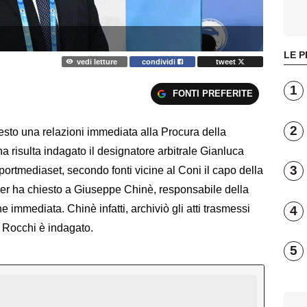
LE P
vedi letture
condividi
tweet
1
FONTI PREFERITE
2
esto una relazioni immediata alla Procura della
na risulta indagato il designatore arbitrale Gianluca
3
ortmediaset, secondo fonti vicine al Coni il capo della
er ha chiesto a Giuseppe Chinè, responsabile della
 immediata. Chinè infatti, archiviò gli atti trasmessi
4
i Rocchi è indagato.
5