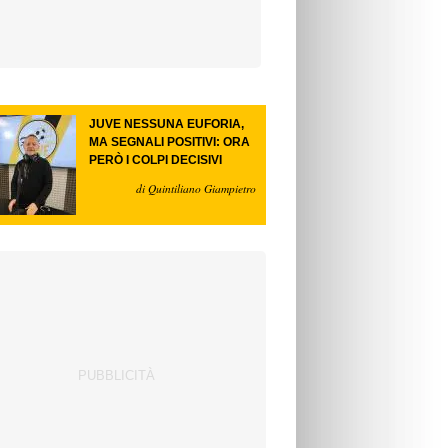
JUVE NESSUNA EUFORIA,
MA SEGNALI POSITIVI: ORA
PERÒ I COLPI DECISIVI
di Quintiliano Giampietro