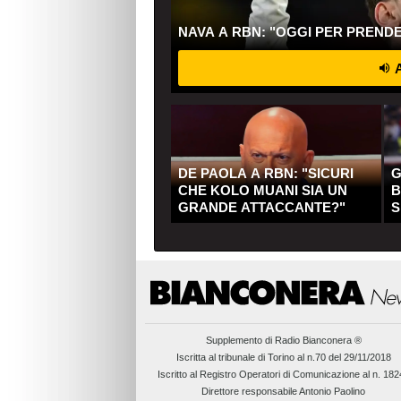
NAVA A RBN: "OGGI PER PREND
A
DE PAOLA A RBN: "SICURI
G
CHE KOLO MUANI SIA UN
B
GRANDE ATTACCANTE?"
S
Q
Supplemento di
Radio Bianconera ®
Iscritta al tribunale di Torino al n.70 del 29/11/2018
Iscritto al Registro Operatori di Comunicazione al n. 18
Direttore responsabile Antonio Paolino