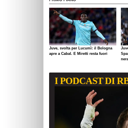
Juve, svolta per Lucumì: il Bologna
Juve
apre a Cabal. E Miretti resta fuori
Spal
ner
I PODCAST DI R