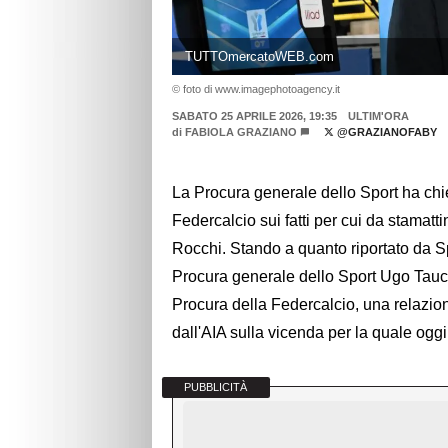
TUTTOmercatoWEB.com
© foto di www.imagephotoagency.it
SABATO 25 APRILE 2026, 19:35
ULTIM'ORA
di
FABIOLA GRAZIANO
@GRAZIANOFABY
La Procura generale dello Sport ha chi
Federcalcio sui fatti per cui da stamatti
Rocchi. Stando a quanto riportato da Sp
Procura generale dello Sport Ugo Tauc
Procura della Federcalcio, una relazione
dall'AIA sulla vicenda per la quale ogg
PUBBLICITÀ