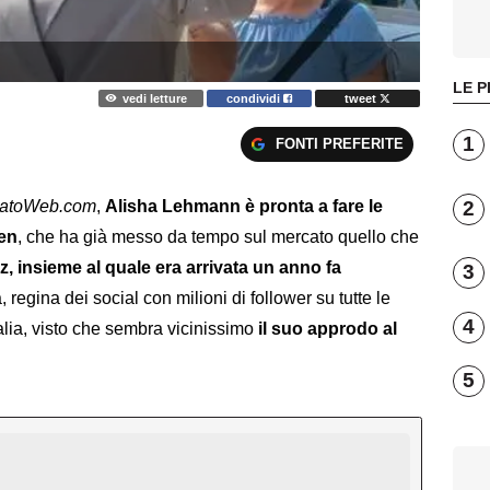
LE P
vedi letture
condividi
tweet
1
FONTI PREFERITE
2
catoWeb.com
,
Alisha Lehmann è pronta a fare le
men
, che ha già messo da tempo sul mercato quello che
, insieme al quale era arrivata un anno fa
3
, regina dei social con milioni di follower su tutte le
4
alia, visto che sembra vicinissimo
il suo approdo al
5