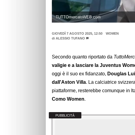
TUTTOmercatoWEB.com
GIOVEDÌ 7 AGOSTO 2025, 12:50
WOMEN
di
ALESSIO TUFANO
Secondo quanto riportato da
TuttoMer
valigie e a lasciare la Juventus Wo
oggi è il suo ex fidanzato,
Douglas Luiz
dall'Aston Villa
. La calciatrice svizzera
piattaforme, resterebbe comunque in It
Como Women
.
PUBBLICITÀ