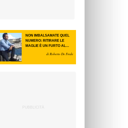
NON IMBALSAMATE QUEL
NUMERO: RITIRARE LE
MAGLIE È UN FURTO AL
FUTURO.
di Roberto De Frede