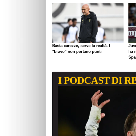
Basta carezze, serve la realtà. I
Juve
"bravo" non portano punti
ha 
Spal
I PODCAST DI R