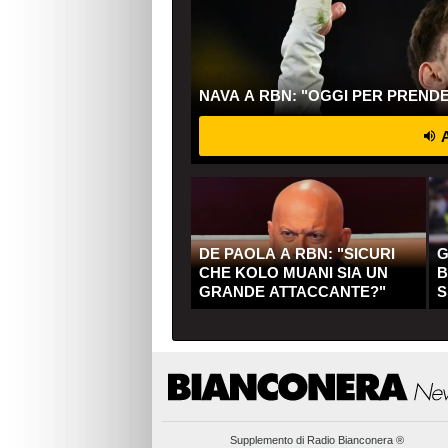
NAVA A RBN: "OGGI PER PREND
A
DE PAOLA A RBN: "SICURI
G
CHE KOLO MUANI SIA UN
B
GRANDE ATTACCANTE?"
S
Q
Supplemento di
Radio Bianconera ®