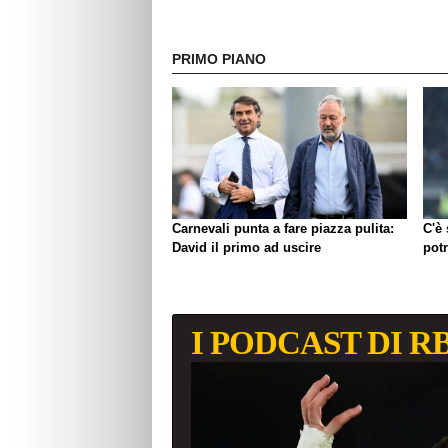
PRIMO PIANO
Carnevali punta a fare piazza pulita:
C'è
David il primo ad uscire
pot
I PODCAST DI R