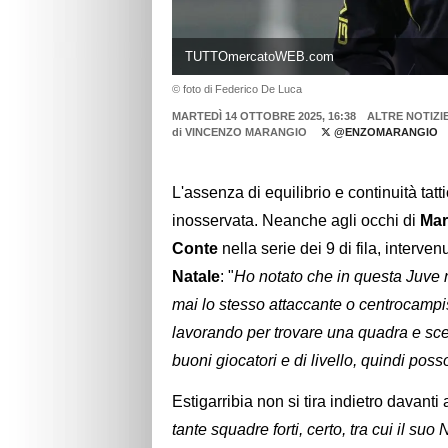
TUTTOmercatoWEB.com
© foto di Federico De Luca
MARTEDÌ 14 OTTOBRE 2025, 16:38
ALTRE NOTIZI
di
VINCENZO MARANGIO
@ENZOMARANGIO
L'assenza di equilibrio e continuità ta
inosservata. Neanche agli occhi di
Mar
Conte
nella serie dei 9 di fila, interven
Natale
: "
Ho notato che in questa Juve n
mai lo stesso attaccante o centrocampista
lavorando per trovare una quadra e scegl
buoni giocatori e di livello, quindi po
Estigarribia non si tira indietro davanti 
tante squadre forti, certo, tra cui il s