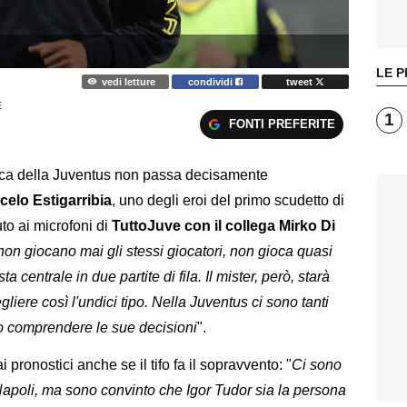
LE P
vedi letture
condividi
tweet
E
1
FONTI PREFERITE
ttica della Juventus non passa decisamente
celo Estigarribia
, uno degli eroi del primo scudetto di
uto ai microfoni di
TuttoJuve con il collega Mirko Di
on giocano mai gli stessi giocatori, non gioca quasi
 centrale in due partite di fila. Il mister, però, starà
iere così l'undici tipo. Nella Juventus ci sono tanti
sso comprendere le sue decisioni
".
ai pronostici anche se il tifo fa il sopravvento: "
Ci sono
uo Napoli, ma sono convinto che Igor Tudor sia la persona