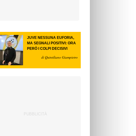
JUVE NESSUNA EUFORIA,
MA SEGNALI POSITIVI: ORA
PERÒ I COLPI DECISIVI
di Quintiliano Giampietro