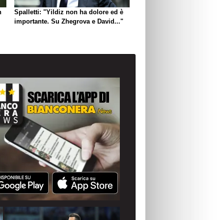
n
Spalletti: "Yildiz non ha dolore ed è
importante. Su Zhegrova e David..."