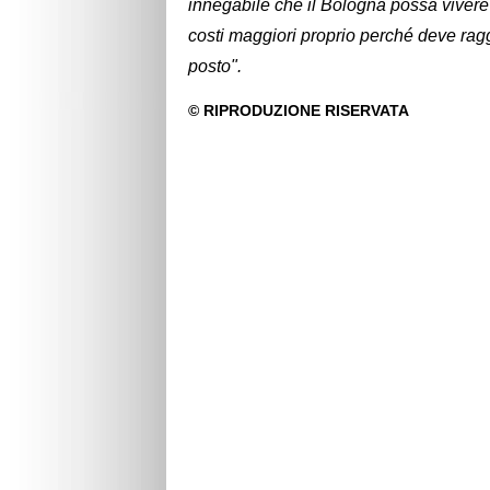
innegabile che il Bologna possa viver
costi maggiori proprio perché deve ragg
posto".