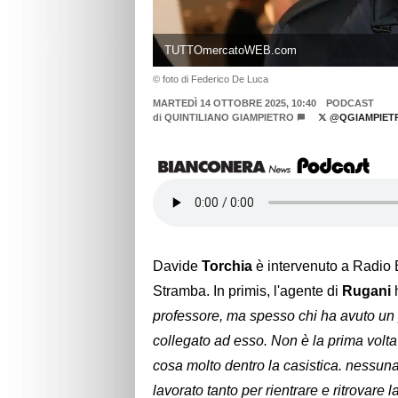
TUTTOmercatoWEB.com
© foto di Federico De Luca
MARTEDÌ 14 OTTOBRE 2025, 10:40
PODCAST
di
QUINTILIANO GIAMPIETRO
@QGIAMPIET
Davide
Torchia
è intervenuto a Radio
Stramba. In primis, l'agente di
Rugani
h
professore, ma spesso chi ha avuto un
collegato ad esso. Non è la prima volt
cosa molto dentro la casistica. nessuna
lavorato tanto per rientrare e ritrovare