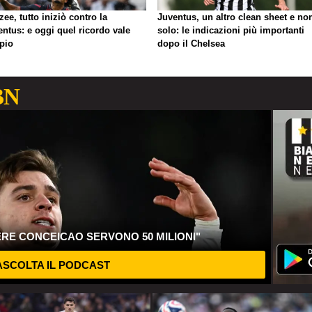
zee, tutto iniziò contro la
Juventus, un altro clean sheet e no
ntus: e oggi quel ricordo vale
solo: le indicazioni più importanti
pio
dopo il Chelsea
BN
ERE CONCEICAO SERVONO 50 MILIONI"
SCOLTA IL PODCAST