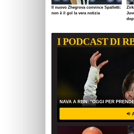
Il nuovo Zhegrova convince Spalletti:
Zirk
non è il gol la vera notizia
Juve
dop
I PODCAST DI R
NAVA A RBN: "OGGI PER PREND
A