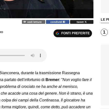
LE P
vedi letture
condividi
tweet
1
RO
FONTI PREFERITE
 Bianconera, durante la trasmissione Rassegna
a parlato dell'infortunio di
Bremer
:
"Non voglio fare il
 problema di crociato ne ha anche al menisco,
a che acacde una cosa del genere. Non è strano, è una
 colpa dei campi della Continassa. Il giocatore ha
 la forma migliore, quindi, come detto, può accadere un