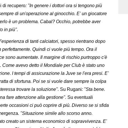
i di recupero
: "In genere i dottori ora si tengono più
a sempre di un'operazione al ginocchio. E' un giocatore
erlo è un problema. Cabal? Occhio, potrebbe aver
o in più".
'esperienza di tanti calciatori, spesso rientrano dopo
n perfettamente. Quindi ci vuole più tempo. Ora il
 sono aumentate. Il margine di rischio purtroppo c'è
ore. Come avevo detto il Mondiale per Club è stato uno
ione. I tempi di assicurazione la Juve se l'era presi. E'
tta di sfortuna. Poi se si vuole dare sempre la colpa
nteressa trovare la soluzione".
Su Rugani
: "Sta bene.
gna fare attenzione alla gestione".
Su eventuali
 certe occasioni ci può coprire di più. Diverso se si sfida
mergenza
. "Situazione simile allo scorso anno.
 stato creato un sistema economico di sopravvivenza. E'