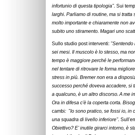
infortunio di questa tipologia".
Sui temp
larghi. Parliamo di routine, ma si tratt
molto importante e chiaramente non av
subito uno stiramento. Magari uno scatt
Sullo studio post interventi:
"Sentendo l
sei mesi. Il muscolo è lo stesso, ma no
tempo è maggiore perché le performance
nel tentare di ritrovare le forma migli
stress in più. Bremer non era a disposiz
successo perché doveva accadere, si tra
a qualcuno, è un altro discorso. A me i
Ora in difesa c'è la coperta corta. Biso
cambi
: "Io sono pratico, se fossi io, in
una squadra di livello inferiore".
Sull'e
Obiettivo? E' inutile girarci intorno, è