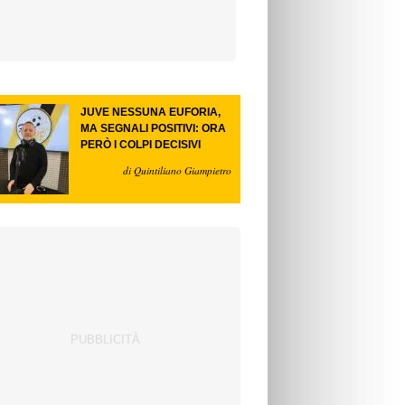
JUVE NESSUNA EUFORIA,
MA SEGNALI POSITIVI: ORA
PERÒ I COLPI DECISIVI
di Quintiliano Giampietro