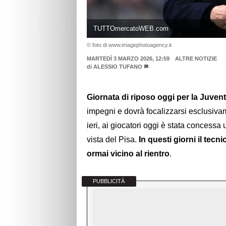
TUTTOmercatoWEB.com
© foto di www.imagephotoagency.it
MARTEDÌ 3 MARZO 2026, 12:59
ALTRE NOTIZIE
di
ALESSIO TUFANO
Giornata di riposo oggi per la Juven
impegni e dovrà focalizzarsi esclusivam
ieri, ai giocatori oggi è stata concessa
vista del Pisa.
In questi giorni il tec
ormai vicino al rientro
.
PUBBLICITÀ