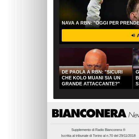
NAVA A RBN: "OGGI PER PREND
A
DE PAOLA A RBN: "SICURI
G
CHE KOLO MUANI SIA UN
B
GRANDE ATTACCANTE?"
S
Q
Supplemento di
Radio Bianconera ®
Iscritta al tribunale di Torino al n.70 del 29/11/2018