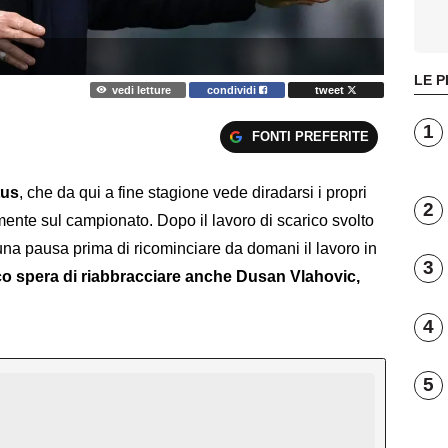
LE P
vedi letture
condividi
tweet
1
FONTI PREFERITE
tus
, che da qui a fine stagione vede diradarsi i propri
2
ente sul campionato. Dopo il lavoro di scarico svolto
 una pausa prima di ricominciare da domani il lavoro in
3
nico spera di riabbracciare anche Dusan Vlahovic,
4
5