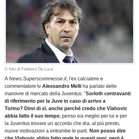
© foto di Federico De Luca
A
News.Superscommesse.it
, l'ex calciatore e
commentatore tv
Alessandro Melli
ha parlato delle
manovre di mercato della Juventus: "
Sorloth centravanti
di riferimento per la Juve in caso di arrivo a
Torino? Direi di sì, anche perché credo che Vlahovic
abbia fatto il suo tempo
; penso sia meglio per lui e per
la Juventus trovare un accordo che dia, al più presto,
nuove motivazioni a entrambe le parti.
Non posso dire
che Vlahovic abbia fatto male in questi anni, però è