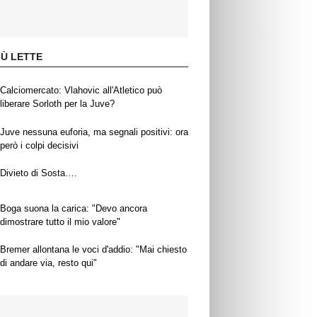
IÙ LETTE
Calciomercato: Vlahovic all'Atletico può
liberare Sorloth per la Juve?
Juve nessuna euforia, ma segnali positivi: ora
però i colpi decisivi
Divieto di Sosta….
Boga suona la carica: "Devo ancora
dimostrare tutto il mio valore"
Bremer allontana le voci d'addio: "Mai chiesto
di andare via, resto qui"