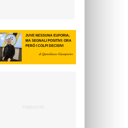
JUVE NESSUNA EUFORIA,
MA SEGNALI POSITIVI: ORA
PERÒ I COLPI DECISIVI
di Quintiliano Giampietro