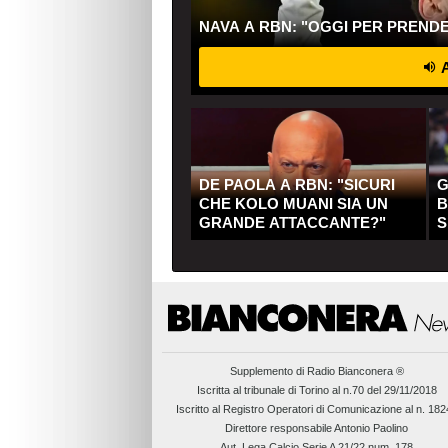
NAVA A RBN: "OGGI PER PREND
A
DE PAOLA A RBN: "SICURI
G
CHE KOLO MUANI SIA UN
B
GRANDE ATTACCANTE?"
S
Q
Supplemento di
Radio Bianconera ®
Iscritta al tribunale di Torino al n.70 del 29/11/2018
Iscritto al Registro Operatori di Comunicazione al n. 18
Direttore responsabile Antonio Paolino
Aut. Lega Calcio Serie A 21/22 num. 178