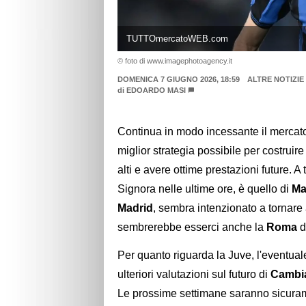
TUTTOmercatoWEB.com
© foto di www.imagephotoagency.it
DOMENICA 7 GIUGNO 2026, 18:59
ALTRE NOTIZIE
di
EDOARDO MASI
Continua in modo incessante il mercat
miglior strategia possibile per costruir
alti e avere ottime prestazioni future. A
Signora nelle ultime ore, è quello di
Ma
Madrid
, sembra intenzionato a tornare a 
sembrerebbe esserci anche la
Roma
d
Per quanto riguarda la Juve, l'eventual
ulteriori valutazioni sul futuro di
Cambi
Le prossime settimane saranno sicuramen