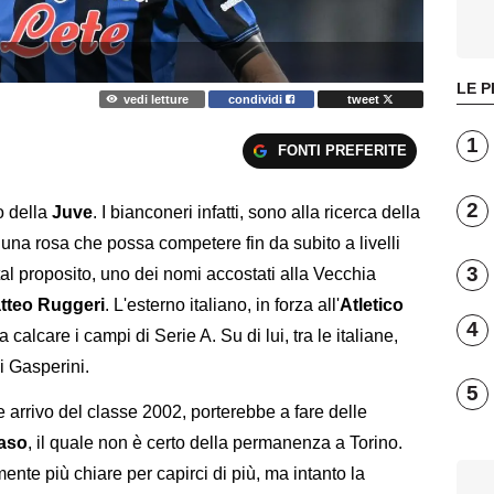
LE P
vedi letture
condividi
tweet
1
FONTI PREFERITE
2
o della
Juve
. I bianconeri infatti, sono alla ricerca della
e una rosa che possa competere fin da subito a livelli
3
 tal proposito, uno dei nomi accostati alla Vecchia
tteo Ruggeri
. L'esterno italiano, in forza all'
Atletico
4
calcare i campi di Serie A. Su di lui, tra le italiane,
i Gasperini.
5
e arrivo del classe 2002, porterebbe a fare delle
aso
, il quale non è certo della permanenza a Torino.
te più chiare per capirci di più, ma intanto la