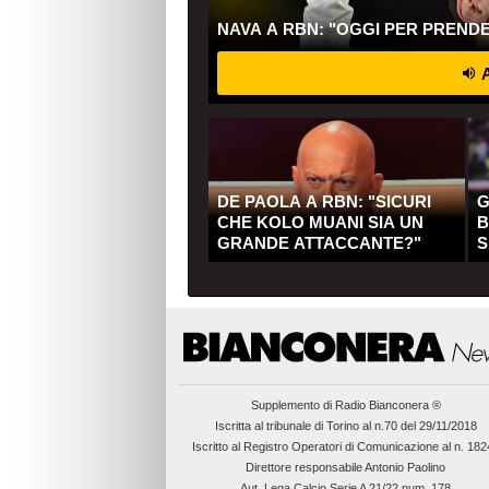
NAVA A RBN: "OGGI PER PREND
A
DE PAOLA A RBN: "SICURI
G
CHE KOLO MUANI SIA UN
B
GRANDE ATTACCANTE?"
S
Q
Supplemento di
Radio Bianconera ®
Iscritta al tribunale di Torino al n.70 del 29/11/2018
Iscritto al Registro Operatori di Comunicazione al n. 18
Direttore responsabile Antonio Paolino
Aut. Lega Calcio Serie A 21/22 num. 178