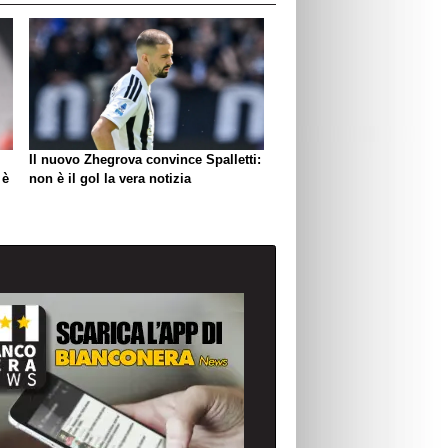
Il nuovo Zhegrova convince Spalletti:
 è
non è il gol la vera notizia