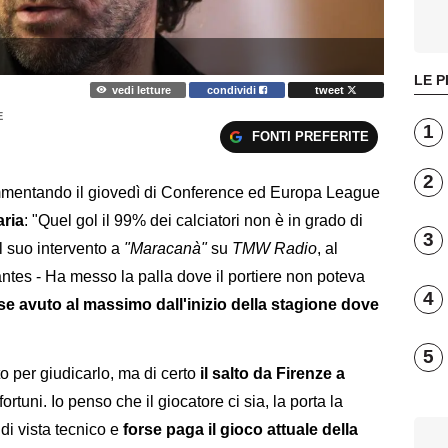
LE P
vedi letture
condividi
tweet
E
1
FONTI PREFERITE
2
mmentando il giovedì di Conference ed Europa League
aria
: "Quel gol il 99% dei calciatori non è in grado di
3
el suo intervento a
"Maracanà"
su
TMW Radio
, al
antes - Ha messo la palla dove il portiere non poteva
4
se avuto al massimo dall'inizio della stagione dove
5
 per giudicarlo, ma di certo
il salto da Firenze a
fortuni. Io penso che il giocatore ci sia, la porta la
di vista tecnico e
forse paga il gioco attuale della