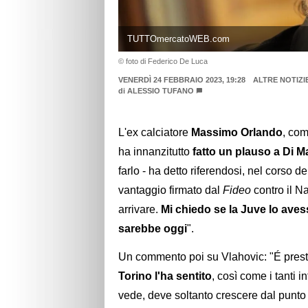
TUTTOmercatoWEB.com
© foto di Federico De Luca
VENERDÌ 24 FEBBRAIO 2023, 19:28
ALTRE NOTIZI
di
ALESSIO TUFANO
L'ex calciatore
Massimo Orlando
, co
ha innanzitutto
fatto un plauso a Di M
farlo - ha detto riferendosi, nel corso d
vantaggio firmato dal
Fideo
contro il N
arrivare.
Mi chiedo se la Juve lo aves
sarebbe oggi
".
Un commento poi su Vlahovic: "É presto
Torino l'ha sentito
, così come i tanti in
vede, deve soltanto crescere dal punto 