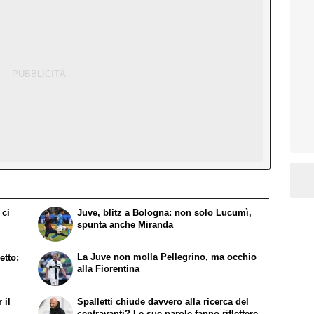
 ci
Juve, blitz a Bologna: non solo Lucumì,
spunta anche Miranda
La Juve non molla Pellegrino, ma occhio
etto:
alla Fiorentina
 il
Spalletti chiude davvero alla ricerca del
centravanti? Le sue parole fanno riflettere