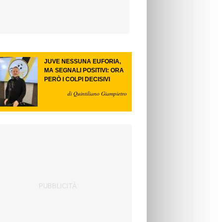
JUVE NESSUNA EUFORIA,
MA SEGNALI POSITIVI: ORA
PERÒ I COLPI DECISIVI
di Quintiliano Giampietro