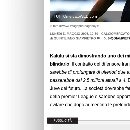
TUTTOmercatoWEB.com
© foto di www.imagephotoagency.it
LUNEDÌ 11 MAGGIO 2026, 10:50
CALCIOMERCATO
di
QUINTILIANO GIAMPIETRO
@QGIAMPIET
Kalulu si sta dimostrando uno dei mig
blindarlo
. Il contratto del difensore f
sarebbe di prolungare di ulteriori due 
passerebbe dai 2,5 milioni attuali a 4.
D
Juve del futuro. La società dovrebbe fa
della premier League e sarebbe opportu
evitare che dopo aumentino le pretend
PUBBLICITÀ