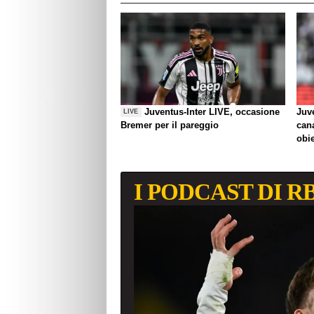
Juventus-Inter LIVE, occasione
Juve
LIVE
Bremer per il pareggio
can
obie
I PODCAST DI R