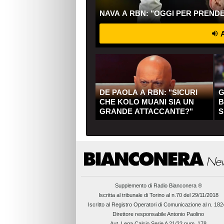
NAVA A RBN: "OGGI PER PREND
A
DE PAOLA A RBN: "SICURI
G
CHE KOLO MUANI SIA UN
B
GRANDE ATTACCANTE?"
S
Q
Supplemento di
Radio Bianconera ®
Iscritta al tribunale di Torino al n.70 del 29/11/2018
Iscritto al Registro Operatori di Comunicazione al n. 18
Direttore responsabile Antonio Paolino
Aut. Lega Calcio Serie A 21/22 num. 178