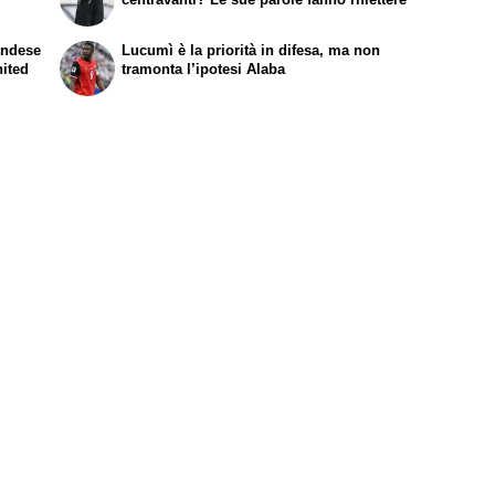
landese
Lucumì è la priorità in difesa, ma non
nited
tramonta l’ipotesi Alaba