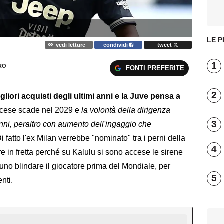
LE P
vedi letture
condividi
tweet
1
RO
FONTI PREFERITE
2
liori acquisti degli ultimi anni e la Juve pensa a
rancese scade nel 2029 e
la volontà della dirigenza
3
anni, peraltro con aumento dell'ingaggio che
i fatto l'ex Milan verrebbe "nominato" tra i perni della
4
re in fretta perché su Kalulu si sono accese le sirene
no blindare il giocatore prima del Mondiale, per
5
enti.