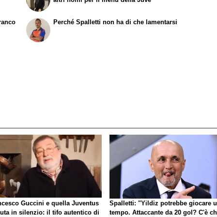
Franco
Perché Spalletti non ha di che lamentarsi
ncesco Guccini e quella Juventus
Spalletti: "Yildiz potrebbe giocare 
uta in silenzio: il tifo autentico di
tempo. Attaccante da 20 gol? C'è ch