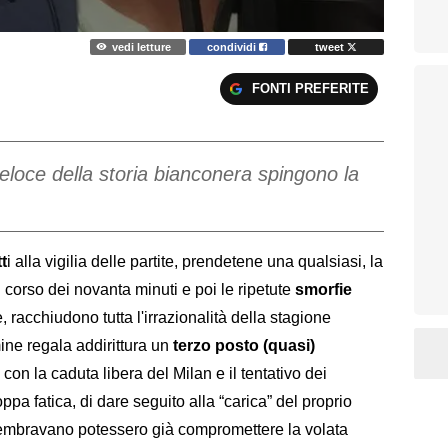
vedi letture
condividi
tweet
FONTI PREFERITE
 veloce della storia bianconera spingono la
t
i alla vigilia delle partite, prendetene una qualsiasi, la
corso dei novanta minuti e poi le ripetute
smorfie
e, racchiudono tutta l'irrazionalità della stagione
ine regala addirittura un
terzo posto (quasi)
 con la caduta libera del Milan e il tentativo dei
oppa fatica, di dare seguito alla “carica” del proprio
sembravano potessero già compromettere la volata