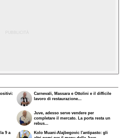
sitivi:
Carnevali, Massara e Ottolini e il difficile
lavoro di restaurazione...
Juve, adesso serve vendere per
completare il mercato. La porta resta un
rebus...
la 9 a
Kolo Muani-Alajbegovic l'antipasto: gli
altri nomi per il menu della Juve