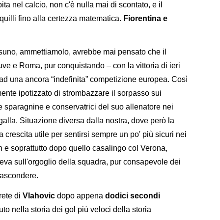
 nel calcio, non c'è nulla mai di scontato, e il
nquilli fino alla certezza matematica.
Fiorentina e
suno, ammettiamolo, avrebbe mai pensato che il
e e Roma, pur conquistando – con la vittoria di ieri
 ad una ancora “indefinita” competizione europea. Così
nte ipotizzato di strombazzare il sorpasso sui
e sparagnine e conservatrici del suo allenatore nei
galla. Situazione diversa dalla nostra, dove però la
a crescita utile per sentirsi sempre un po' più sicuri nei
n e soprattutto dopo quello casalingo col Verona,
o leva sull'orgoglio della squadra, pur consapevole dei
 nascondere.
rete di
Vlahovic
dopo appena
dodici secondi
uto nella storia dei gol più veloci della storia