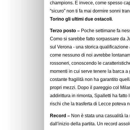
champions. E invece, come spesso capita
“sicuro” non ti fa mai dormire sonni tra
Torino gli ultimi due ostacoli
.
Terzo posto –
Poche settimane fa nes
Como si sarebbe fatto sorpassare da Juv
sul Verona - una storica qualificazione
come nessuno di noi avrebbe lontaname
rossoneri, conoscendo le caratteristich
momenti in cui serve tenere la barca a 
costante fragilità non ha garantito quell
propri mezzi. Dopo il pareggio col Mila
addirittura in rimonta, Spalletti ha fatt
rischi che la trasferta di Lecce poteva
Record –
Non è stata una casualità la 
dall'inizio della partita. Un record assol