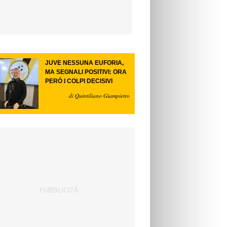
JUVE NESSUNA EUFORIA,
MA SEGNALI POSITIVI: ORA
PERÒ I COLPI DECISIVI
di Quintiliano Giampietro