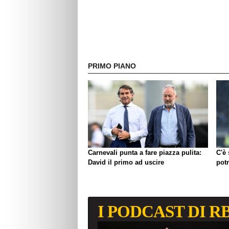
PRIMO PIANO
Carnevali punta a fare piazza pulita:
C'è
David il primo ad uscire
pot
I PODCAST DI R