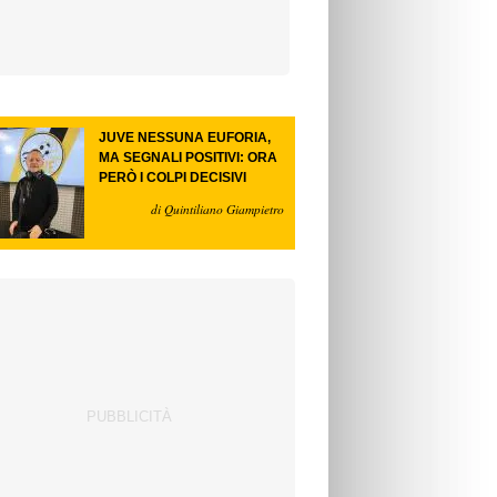
JUVE NESSUNA EUFORIA,
MA SEGNALI POSITIVI: ORA
PERÒ I COLPI DECISIVI
di Quintiliano Giampietro