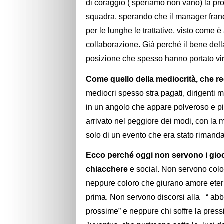
di coraggio ( speriamo non vano) la pro
squadra, sperando che il manager france
per le lunghe le trattative, visto come
collaborazione. Già perché il bene del
posizione che spesso hanno portato viru
Come quello della mediocrità, che re
mediocri spesso stra pagati, dirigenti 
in un angolo che appare polveroso e pien
arrivato nel peggiore dei modi, con la 
solo di un evento che era stato rimand
Ecco perché oggi non servono i giocat
chiacchere
e social. Non servono color
neppure coloro che giurano amore ete
prima. Non servono discorsi alla “ ab
prossime” e neppure chi soffre la pres