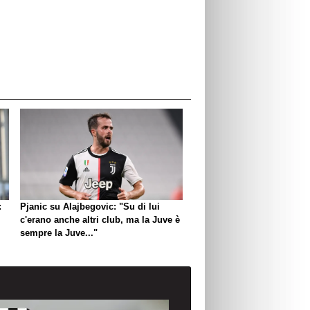
:
Pjanic su Alajbegovic: "Su di lui
c'erano anche altri club, ma la Juve è
sempre la Juve..."