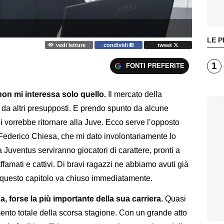
LE P
vedi letture
condividi
tweet
1
FONTI PREFERITE
non mi interessa solo quello.
Il mercato della
e da altri presupposti. E prendo spunto da alcune
hi vorrebbe ritornare alla Juve. Ecco serve l’opposto
 Federico Chiesa, che mi dato involontariamente lo
 Juventus serviranno giocatori di carattere, pronti a
affamati e cattivi. Di bravi ragazzi ne abbiamo avuti già
 e questo capitolo va chiuso immediatamente.
, forse la più importante della sua carriera.
Quasi
limento totale della scorsa stagione. Con un grande atto