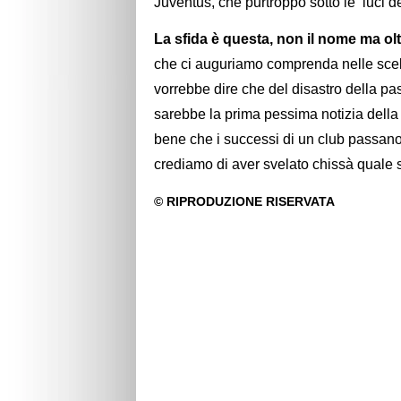
Juventus, che purtroppo sotto le luci 
La sfida è questa, non il nome ma olt
che ci auguriamo comprenda nelle scel
vorrebbe dire che del disastro della pa
sarebbe la prima pessima notizia dell
bene che i successi di un club passano
crediamo di aver svelato chissà qual