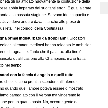
prietà gli ha affidato nuovamente la costruzione della
se abbia imparato dai suo tanti errori. E guai a tirare
 è andata la passata stagione. Servono idee capacità e
la Juve deve andare davanti anche alle prese di
s letali nei corridoi della Continassa.
gna ormai indisturbato da troppi anni.
Giocatori
mediocri allenatori mediocri hanno relegato le ambizioni
o di ragnatele. Tanto che il patatrac alla fine è
mancata qualificazione alla Champions, ma si tratta
ato nel tempo.
ori con la faccia d’angelo o quelli tutto
o che si dicono pronti a scendere all’inferno e
rno quando quell’amore poteva essere dimostrato
biamo pareggiato con il Verona ma vinceremo le
sione per un quarto posto. No, occorre gente da