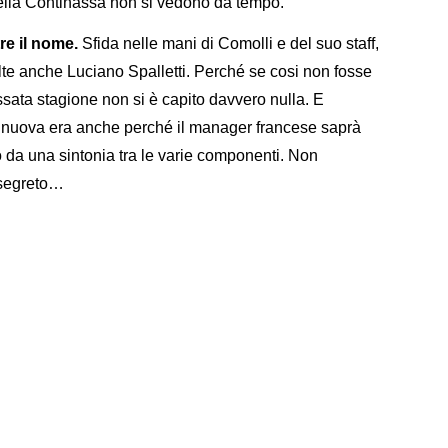
della Continassa non si vedono da tempo.
re il nome.
Sfida nelle mani di Comolli e del suo staff,
te anche Luciano Spalletti. Perché se cosi non fosse
ssata stagione non si è capito davvero nulla. E
a nuova era anche perché il manager francese saprà
 da una sintonia tra le varie componenti. Non
e segreto…