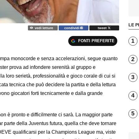
LE P
vedi letture
condividi
tweet
1
FONTI PREFERITE
2
 stampa monocorde e senza accelerazioni, segue quanto
ster prova ad infondere serenità al gruppo e
a loro serietà, professionalità e gioco corale di cui si
3
cata tecnica che può decidere la partita e della lettura
vono giocatori forti tecnicamente e dalla grande
4
5
non è pronto e difficilmente ci sarà. La maggior parte
far parte della Juventus futura, quella che deve tornare
 DEVE qualificarsi per la Champions League ma, viste