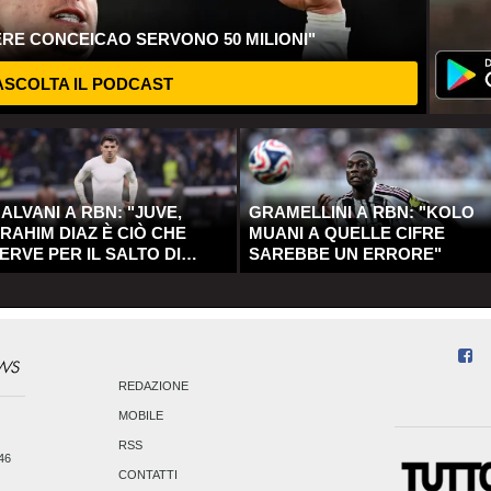
ERE CONCEICAO SERVONO 50 MILIONI"
SCOLTA IL PODCAST
ALVANI A RBN: "JUVE,
GRAMELLINI A RBN: "KOLO
RAHIM DIAZ È CIÒ CHE
MUANI A QUELLE CIFRE
ERVE PER IL SALTO DI
SAREBBE UN ERRORE"
UALITÀ"
REDAZIONE
MOBILE
RSS
246
CONTATTI