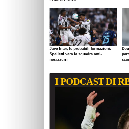
Juve-Inter, le probabili formazioni:
Dou
Spalletti vara la squadra anti-
part
nerazzurri
sco
I PODCAST DI R