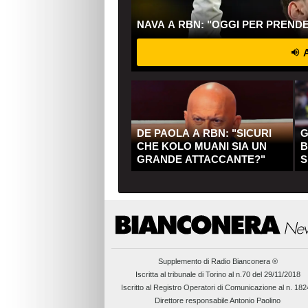
NAVA A RBN: "OGGI PER PREND
A
DE PAOLA A RBN: "SICURI
G
CHE KOLO MUANI SIA UN
B
GRANDE ATTACCANTE?"
S
Q
Supplemento di
Radio Bianconera ®
Iscritta al tribunale di Torino al n.70 del 29/11/2018
Iscritto al Registro Operatori di Comunicazione al n. 18
Direttore responsabile Antonio Paolino