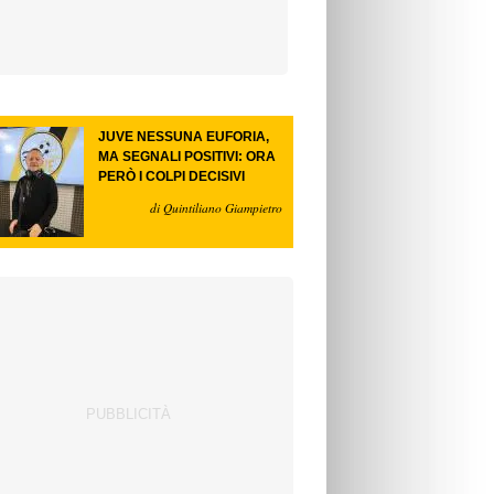
JUVE NESSUNA EUFORIA,
MA SEGNALI POSITIVI: ORA
PERÒ I COLPI DECISIVI
di Quintiliano Giampietro