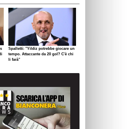
us
Spalletti: "Yildiz potrebbe giocare un
di
tempo. Attaccante da 20 gol? C'è chi
li farà"