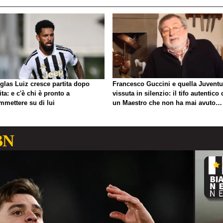
glas Luiz cresce partita dopo
Francesco Guccini e quella Juvent
ita: e c'è chi è pronto a
vissuta in silenzio: il tifo autentico 
mmettere su di lui
un Maestro che non ha mai avuto
bisogno di esibirlo
BN