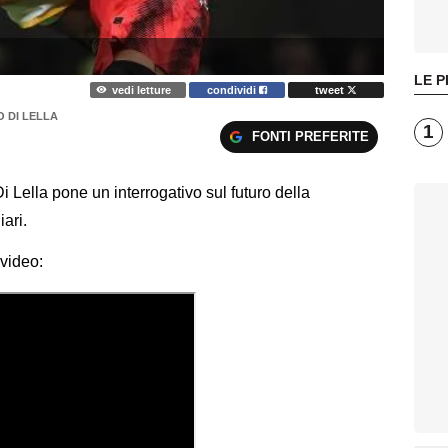
LE P
vedi letture
condividi
tweet
O DI LELLA
1
FONTI PREFERITE
 Lella pone un interrogativo sul futuro della
iari.
 video: