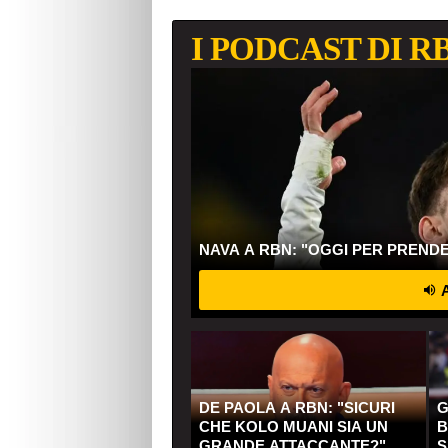
I PODCAST DI R
NAVA A RBN: "OGGI PER PREND
A
DE PAOLA A RBN: "SICURI
G
CHE KOLO MUANI SIA UN
B
GRANDE ATTACCANTE?"
S