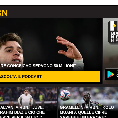
BN
ERE CONCEICAO SERVONO 50 MILIONI"
SCOLTA IL PODCAST
ALVANI A RBN: "JUVE,
GRAMELLINI A RBN: "KOLO
RAHIM DIAZ È CIÒ CHE
MUANI A QUELLE CIFRE
ERVE PER IL SALTO DI
SAREBBE UN ERRORE"